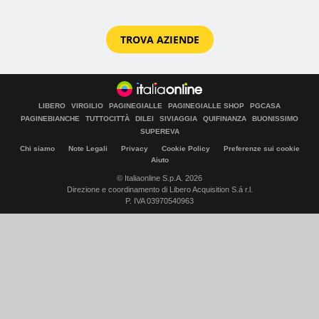
TROVA AZIENDE
LIBERO
VIRGILIO
PAGINEGIALLE
PAGINEGIALLE SHOP
PGCASA
PAGINEBIANCHE
TUTTOCITTÀ
DILEI
SIVIAGGIA
QUIFINANZA
BUONISSIMO
SUPEREVA
Chi siamo
Note Legali
Privacy
Cookie Policy
Preferenze sui cookie
Aiuto
© Italiaonline S.p.A. 2026
Direzione e coordinamento di Libero Acquisition S.á r.l.
P. IVA 03970540963