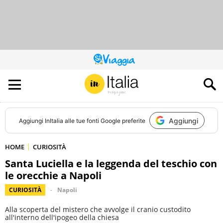
QUESTO
SITO
CONTRIBUISCE
ALL’AUDIENCE
DI
Aggiungi
Aggiungi
InItalia
alle tue fonti Google preferite
HOME
CURIOSITÀ
Santa Luciella e la leggenda del teschio con
le orecchie a Napoli
CURIOSITÀ
Napoli
Alla scoperta del mistero che avvolge il cranio custodito
all'interno dell'ipogeo della chiesa