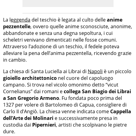
La l
eggenda
del teschio è legata al culto delle
anime
pezzentelle
, ovvero quelle anime sconosciute, anonime,
abbandonate e senza una degna sepoltura, i cui
scheletri venivano dimenticati nelle fosse comuni.
Attraverso l’adozione di un teschio, il fedele poteva
alleviare la pena dell’anima pezzentella, ricevendo grazie
in cambio.
La chiesa di Santa Luciella ai Librai di
Napoli
è un piccolo
gioiello architettonico
nel cuore del capoluogo
campano. Si trova nel vicolo omonimo detto “vicut
Cornelianus” dai romani e
collega San Biagio dei Librai
a San Gregorio Armeno
. Fu fondata poco prima del
1327 per volere di Bartolomeo di Capua, consigliere di
Carlo II d’Angiò. La chiesa venne indicata come
Cappella
dell’Arte dei Molinari
e successivamente presa in
custodia dai
Pipernieri
, artisti che scolpivano le pietre
dure.