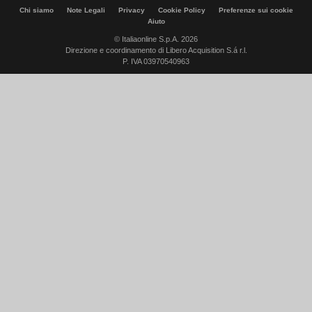
Chi siamo
Note Legali
Privacy
Cookie Policy
Preferenze sui cookie
Aiuto
© Italiaonline S.p.A. 2026
Direzione e coordinamento di Libero Acquisition S.á r.l.
P. IVA 03970540963