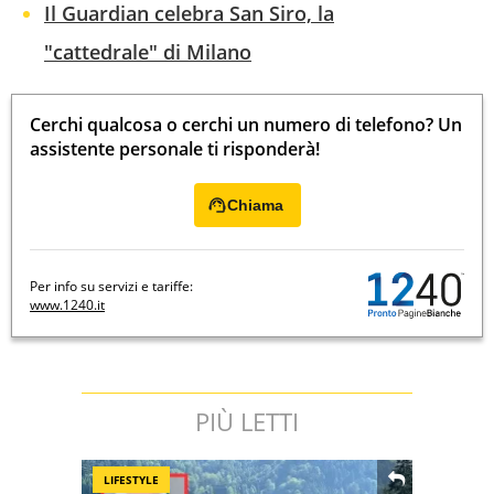
Il Guardian celebra San Siro, la
"cattedrale" di Milano
Cerchi qualcosa o cerchi un numero di telefono? Un
assistente personale ti risponderà!
Chiama
Per info su servizi e tariffe:
www.1240.it
PIÙ LETTI
LIFESTYLE