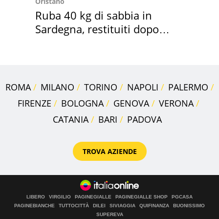
Oristano
Ruba 40 kg di sabbia in
Sardegna, restituiti dopo
50 anni
ROMA
MILANO
TORINO
NAPOLI
PALERMO
FIRENZE
BOLOGNA
GENOVA
VERONA
CATANIA
BARI
PADOVA
TROVA AZIENDE
LIBERO
VIRGILIO
PAGINEGIALLE
PAGINEGIALLE SHOP
PGCASA
PAGINEBIANCHE
TUTTOCITTÀ
DILEI
SIVIAGGIA
QUIFINANZA
BUONISSIMO
SUPEREVA