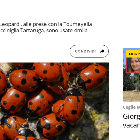
a Leopardi, alle prese con la Toumeyella
ciniglia Tartaruga, sono usate 4mila
CONDIVIDI
LIFEST
Ceglie 
Giorg
vacan
locat