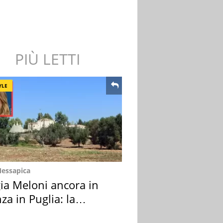
PIÙ LETTI
YLE
Messapica
ia Meloni ancora in
za in Puglia: la
ion scelta