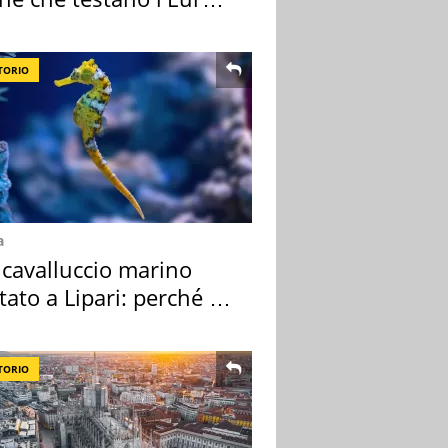
ale
TORIO
a
 cavalluccio marino
tato a Lipari: perché è
ale
TORIO