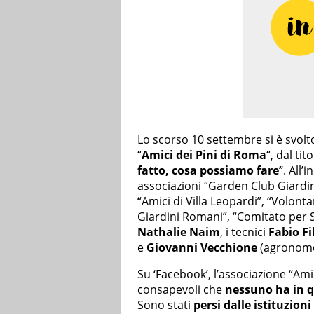
Lo scorso 10 settembre si è svolt
“
Amici dei Pini di Roma
“, dal tito
fatto, cosa possiamo fare’
‘. All
associazioni “Garden Club Giardin
“Amici di Villa Leopardi”, “Volont
Giardini Romani”, “Comitato per S
Nathalie Naim
, i tecnici
Fabio F
e
Giovanni Vecchione
(agronomo
Su ‘Facebook’, l’associazione “Ami
consapevoli che
nessuno ha in 
Sono stati
persi dalle istituzioni