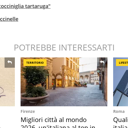
occiniglia tartaruga"
ccinelle
POTREBBE INTERESSARTI
TERRITORIO
LIFES
Firenze
Roma
Migliori città al mondo
Qual
ar
2026, un'italiana al top in
itali