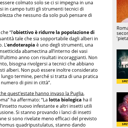
essere colmato solo se ci si impegna in una
i in campo tutti gli strumenti tecnici di
evolezza che nessuno da solo può pensare di
che “l’
obiettivo è ridurre la popolazione di
antità tale che sia sopportabile dagli alberi in
. L’
endoterapia
è uno degli strumenti, una
insetticida abamectina all’interno dei vasi
ll’ultimo anno con risultati incoraggianti. Non
tanto, bisogna rivolgersi a tecnici che abbiano
ti alberi. Non può essere inoltre considerato
 a lungo termine, perché si tratta di una pratica
 numero di pini in città”.
 che quest’estate hanno invaso la Puglia
,
Roma” ha affermato: “La
lotta biologica
ha il
 l’insetto nuovo infestante e altri insetti utili
sione. Si stanno provando i lanci di insetti
cune si sono rivelate meno efficaci del previsto
xochomus quadripustulatus, stanno dando