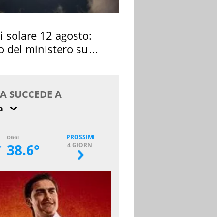
si solare 12 agosto:
o del ministero su
 osservarla