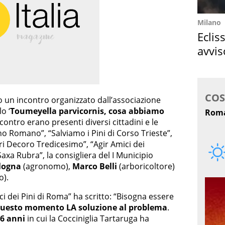
Milano
Eclis
avvis
come
o un incontro organizzato dall’associazione
lo ‘
Toumeyella parvicornis, cosa abbiamo
’incontro erano presenti diversi cittadini e le
o Romano”, “Salviamo i Pini di Corso Trieste”,
ari Decoro Tredicesimo”, “Agir Amici dei
axa Rubra”, la consigliera del I Municipio
ilogna
(agronomo),
Marco Belli
(arboricoltore)
).
ci dei Pini di Roma” ha scritto: “Bisogna essere
questo momento LA soluzione al problema
.
 6 anni
in cui la Cocciniglia Tartaruga ha