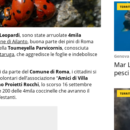
TERRI
 Leopardi
, sono state arruolate
4mila
ne di Ailanto
, buona parte dei pini di Roma
ella
Toumeyella Parvicornis
, conosciuta
rtaruga
, che aggredisce le foglie e indebolisce
Genova
Mar L
pesci
li da parte del
Comune di Roma
, i cittadini si
olontari dell’associazione “
Amici di Villa
Suez
 Proietti Rocchi
, lo scorso 16 settembre
 200 delle 4mila coccinelle che avranno il
TERRI
festanti.