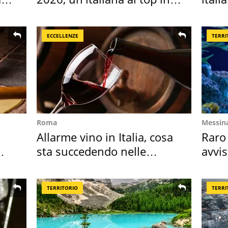
Europa
digit
ECCELLENZE
TERRI
Roma
Messin
Allarme vino in Italia, cosa
Raro
sta succedendo nelle
avvis
nostre cantine
speci
TERRITORIO
TERRI