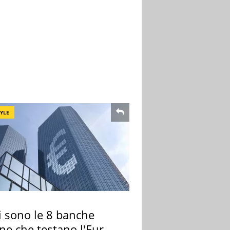
TYLE
i sono le 8 banche
ane che testano l'Euro