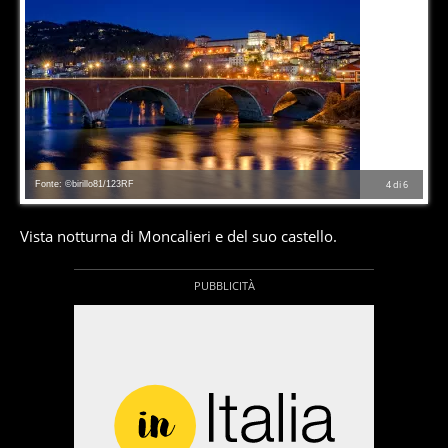
Fonte: ©birillo81/123RF
4
di
6
Vista notturna di Moncalieri e del suo castello.