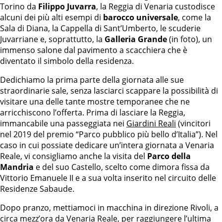
Torino da
Filippo Juvarra
, la Reggia di Venaria custodisce
alcuni dei più alti esempi di
barocco universale
, come la
Sala di Diana, la Cappella di Sant’Umberto, le scuderie
Juvarriane e, soprattutto, la
Galleria Grande
(in foto), un
immenso salone dal pavimento a scacchiera che è
diventato il simbolo della residenza.
Dedichiamo la prima parte della giornata alle sue
straordinarie sale, senza lasciarci scappare la possibilità di
visitare una delle tante mostre temporanee che ne
arricchiscono l’offerta. Prima di lasciare la Reggia,
immancabile una passeggiata nei
Giardini Reali
(vincitori
nel 2019 del premio “Parco pubblico più bello d’Italia”). Nel
caso in cui possiate dedicare un’intera giornata a Venaria
Reale, vi consigliamo anche la visita del
Parco della
Mandria
e del suo Castello, scelto come dimora fissa da
Vittorio Emanuele II e a sua volta inserito nel circuito delle
Residenze Sabaude.
Dopo pranzo, mettiamoci in macchina in direzione Rivoli, a
circa mezz’ora da Venaria Reale, per raggiungere l’ultima