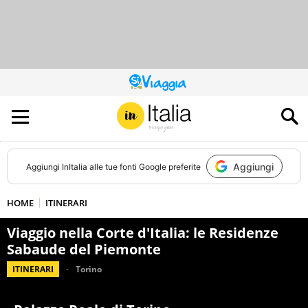
QUESTO
SITO
CONTRIBUISCE
ALL’AUDIENCE
DI
Aggiungi
Aggiungi
InItalia
alle tue fonti Google preferite
HOME
ITINERARI
Viaggio nella Corte d'Italia: le Residenze
Sabaude del Piemonte
ITINERARI
Torino