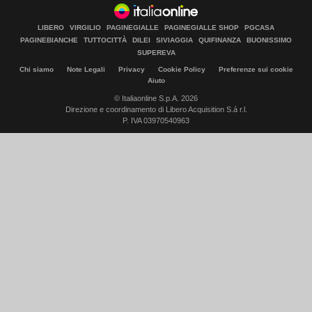
LIBERO
VIRGILIO
PAGINEGIALLE
PAGINEGIALLE SHOP
PGCASA
PAGINEBIANCHE
TUTTOCITTÀ
DILEI
SIVIAGGIA
QUIFINANZA
BUONISSIMO
SUPEREVA
Chi siamo
Note Legali
Privacy
Cookie Policy
Preferenze sui cookie
Aiuto
© Italiaonline S.p.A. 2026
Direzione e coordinamento di Libero Acquisition S.á r.l.
P. IVA 03970540963