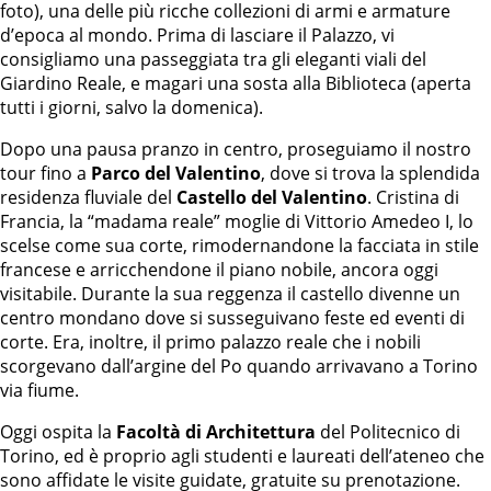
foto), una delle più ricche collezioni di armi e armature
d’epoca al mondo. Prima di lasciare il Palazzo, vi
consigliamo una passeggiata tra gli eleganti viali del
Giardino Reale, e magari una sosta alla Biblioteca (aperta
tutti i giorni, salvo la domenica).
Dopo una pausa pranzo in centro, proseguiamo il nostro
tour fino a
Parco del Valentino
, dove si trova la splendida
residenza fluviale del
Castello del Valentino
. Cristina di
Francia, la “madama reale” moglie di Vittorio Amedeo I, lo
scelse come sua corte, rimodernandone la facciata in stile
francese e arricchendone il piano nobile, ancora oggi
visitabile. Durante la sua reggenza il castello divenne un
centro mondano dove si susseguivano feste ed eventi di
corte. Era, inoltre, il primo palazzo reale che i nobili
scorgevano dall’argine del Po quando arrivavano a Torino
via fiume.
Oggi ospita la
Facoltà di Architettura
del Politecnico di
Torino, ed è proprio agli studenti e laureati dell’ateneo che
sono affidate le visite guidate, gratuite su prenotazione.