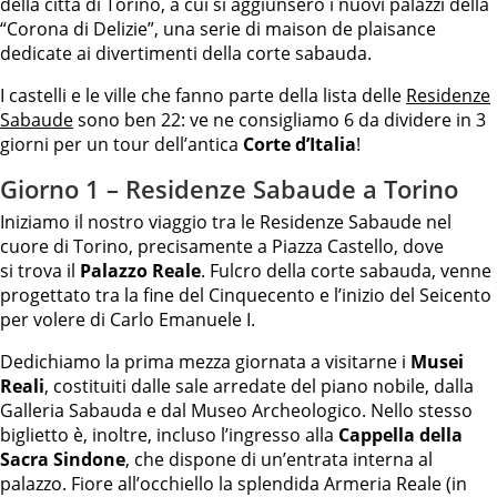
della città di Torino, a cui si aggiunsero i nuovi palazzi della
“Corona di Delizie”, una serie di maison de plaisance
dedicate ai divertimenti della corte sabauda.
I castelli e le ville che fanno parte della lista delle
Residenze
Sabaude
sono ben 22: ve ne consigliamo 6 da dividere in 3
giorni per un tour dell’antica
Corte d’Italia
!
Giorno 1 – Residenze Sabaude a Torino
Iniziamo il nostro viaggio tra le Residenze Sabaude nel
cuore di Torino, precisamente a Piazza Castello, dove
si trova il
Palazzo Reale
. Fulcro della corte sabauda, venne
progettato tra la fine del Cinquecento e l’inizio del Seicento
per volere di Carlo Emanuele I.
Dedichiamo la prima mezza giornata a visitarne i
Musei
Reali
, costituiti dalle sale arredate del piano nobile, dalla
Galleria Sabauda e dal Museo Archeologico. Nello stesso
biglietto è, inoltre, incluso l’ingresso alla
Cappella della
Sacra Sindone
, che dispone di un’entrata interna al
palazzo. Fiore all’occhiello la splendida Armeria Reale (in