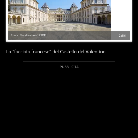
Fonte: ©andreahast/123RF
2
di
6
La "facciata francese" del Castello del Valentino