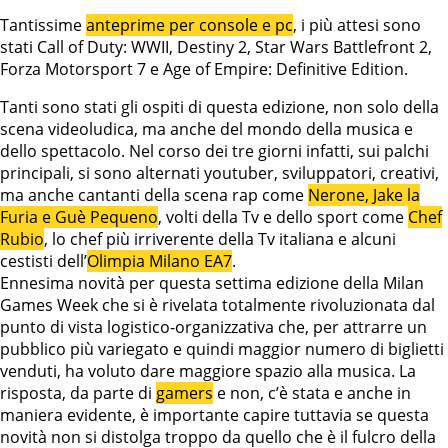
Tantissime
anteprime per console e pc
, i più attesi sono
stati Call of Duty: WWII, Destiny 2, Star Wars Battlefront 2,
Forza Motorsport 7 e Age of Empire: Definitive Edition.
Tanti sono stati gli ospiti di questa edizione, non solo della
scena videoludica, ma anche del mondo della musica e
dello spettacolo. Nel corso dei tre giorni infatti, sui palchi
principali, si sono alternati youtuber, sviluppatori, creativi,
ma anche cantanti della scena rap come
Nerone, Jake la
Furia e Guè Pequeno
, volti della Tv e dello sport come
Chef
Rubio
, lo chef più irriverente della Tv italiana e alcuni
cestisti dell’
Olimpia Milano EA7
.
Ennesima novità per questa settima edizione della Milan
Games Week che si è rivelata totalmente rivoluzionata dal
punto di vista logistico-organizzativa che, per attrarre un
pubblico più variegato e quindi maggior numero di biglietti
venduti, ha voluto dare maggiore spazio alla musica. La
risposta, da parte di
gamers
e non, c’è stata e anche in
maniera evidente, è importante capire tuttavia se questa
novità non si distolga troppo da quello che è il fulcro della