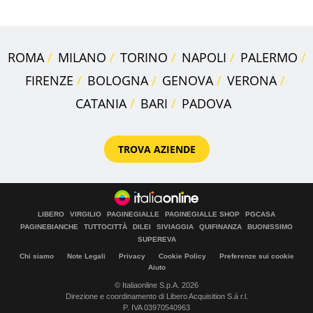
ROMA
MILANO
TORINO
NAPOLI
PALERMO
FIRENZE
BOLOGNA
GENOVA
VERONA
CATANIA
BARI
PADOVA
TROVA AZIENDE
LIBERO
VIRGILIO
PAGINEGIALLE
PAGINEGIALLE SHOP
PGCASA
PAGINEBIANCHE
TUTTOCITTÀ
DILEI
SIVIAGGIA
QUIFINANZA
BUONISSIMO
SUPEREVA
Chi siamo
Note Legali
Privacy
Cookie Policy
Preferenze sui cookie
Aiuto
© Italiaonline S.p.A. 2026
Direzione e coordinamento di Libero Acquisition S.á r.l.
P. IVA 03970540963