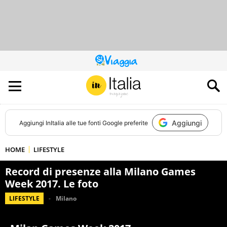
QUESTO
SITO
CONTRIBUISCE
ALL’AUDIENCE
DI
Aggiungi
Aggiungi
InItalia
alle tue fonti Google preferite
HOME
LIFESTYLE
Record di presenze alla Milano Games
Week 2017. Le foto
LIFESTYLE
Milano