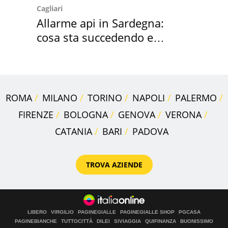
Cagliari
Allarme api in Sardegna:
cosa sta succedendo e
perché
ROMA
MILANO
TORINO
NAPOLI
PALERMO
FIRENZE
BOLOGNA
GENOVA
VERONA
CATANIA
BARI
PADOVA
TROVA AZIENDE
LIBERO
VIRGILIO
PAGINEGIALLE
PAGINEGIALLE SHOP
PGCASA
PAGINEBIANCHE
TUTTOCITTÀ
DILEI
SIVIAGGIA
QUIFINANZA
BUONISSIMO