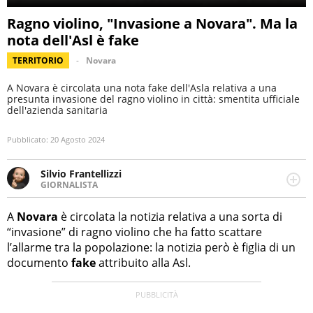
Ragno violino, "Invasione a Novara". Ma la
nota dell'Asl è fake
TERRITORIO
Novara
A Novara è circolata una nota fake dell'Asla relativa a una
presunta invasione del ragno violino in città: smentita ufficiale
dell'azienda sanitaria
Pubblicato:
20 Agosto 2024
Silvio Frantellizzi
GIORNALISTA
Giornalista pubblicista. Da oltre dieci anni si occupa di
informazione sul web, scrivendo di sport, attualità,
A
Novara
è circolata la notizia relativa a una sorta di
cronaca, motori, spettacolo e videogame.
“invasione” di ragno violino che ha fatto scattare
l’allarme tra la popolazione: la notizia però è figlia di un
documento
fake
attribuito alla Asl.