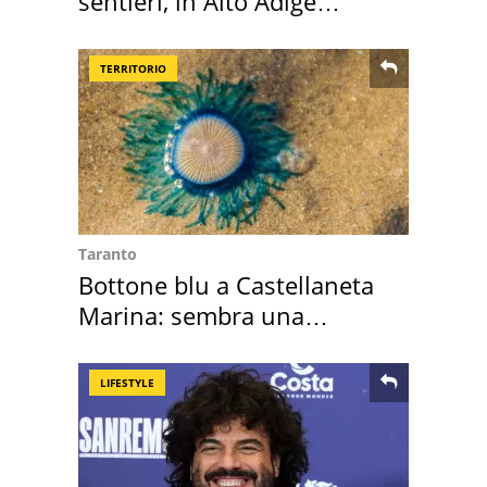
sentieri, in Alto Adige
scatta l'allarme
TERRITORIO
Taranto
Bottone blu a Castellaneta
Marina: sembra una
medusa ma non lo è
LIFESTYLE