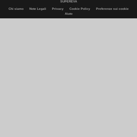
SUPEREVA
Chi siamo
Note Legali
Privacy
Cookie Policy
Preferenze sui cookie
Aiuto
© Italiaonline S.p.A. 2026
Direzione e coordinamento di Libero Acquisition S.á r.l.
P. IVA 03970540963