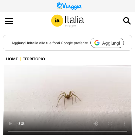
QUESTO
SITO
CONTRIBUISCE
ALL’AUDIENCE
DI
Aggiungi
Aggiungi
InItalia
alle tue fonti Google preferite
HOME
TERRITORIO