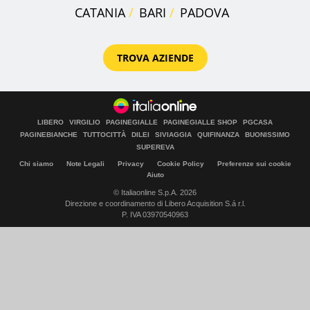
CATANIA
BARI
PADOVA
TROVA AZIENDE
LIBERO
VIRGILIO
PAGINEGIALLE
PAGINEGIALLE SHOP
PGCASA
PAGINEBIANCHE
TUTTOCITTÀ
DILEI
SIVIAGGIA
QUIFINANZA
BUONISSIMO
SUPEREVA
Chi siamo
Note Legali
Privacy
Cookie Policy
Preferenze sui cookie
Aiuto
© Italiaonline S.p.A. 2026
Direzione e coordinamento di Libero Acquisition S.á r.l.
P. IVA 03970540963