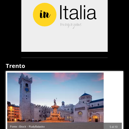
Trento
Fonte: iStock - RudyBalasko
5
di
10