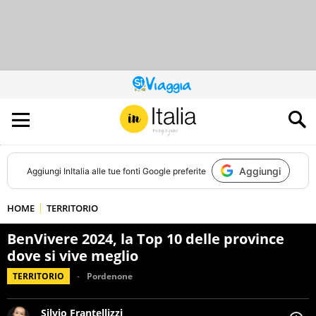
QUESTO
SITO
CONTRIBUISCE
ALL’AUDIENCE
DI
Aggiungi
Aggiungi
InItalia
alle tue fonti Google preferite
HOME
TERRITORIO
BenVivere 2024, la Top 10 delle province
dove si vive meglio
TERRITORIO
Pordenone
Silvio Frantellizzi