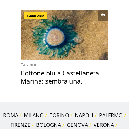
suoi cimeli
TERRITORIO
Taranto
Bottone blu a Castellaneta
Marina: sembra una
medusa ma non lo è
ROMA
MILANO
TORINO
NAPOLI
PALERMO
FIRENZE
BOLOGNA
GENOVA
VERONA