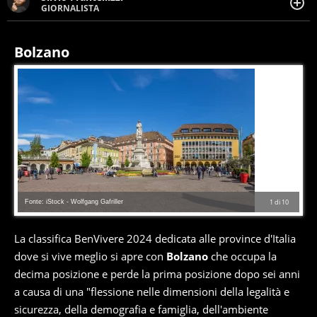
GIORNALISTA
Giornalista pubblicista. Da oltre dieci anni si occupa di
informazione sul web, scrivendo di sport, attualità,
cronaca, motori, spettacolo e videogame.
Bolzano
Fonte: iStock - Wolfgang Gafriller
1
di
10
La classifica BenVivere 2024 dedicata alle province d'Italia
dove si vive meglio si apre con
Bolzano
che occupa la
decima posizione e perde la prima posizione dopo sei anni
a causa di una "flessione nelle dimensioni della legalità e
sicurezza, della demografia e famiglia, dell'ambiente