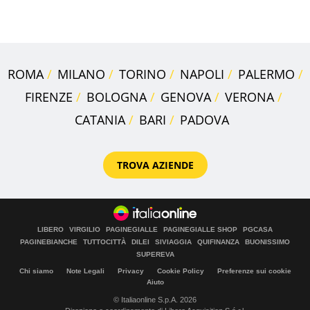
succedendo
ROMA
MILANO
TORINO
NAPOLI
PALERMO
FIRENZE
BOLOGNA
GENOVA
VERONA
CATANIA
BARI
PADOVA
TROVA AZIENDE
LIBERO
VIRGILIO
PAGINEGIALLE
PAGINEGIALLE SHOP
PGCASA
PAGINEBIANCHE
TUTTOCITTÀ
DILEI
SIVIAGGIA
QUIFINANZA
BUONISSIMO
SUPEREVA
Chi siamo
Note Legali
Privacy
Cookie Policy
Preferenze sui cookie
Aiuto
© Italiaonline S.p.A. 2026