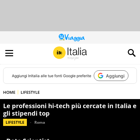
QUESTO
SITO
CONTRIBUISCE
ALL’AUDIENCE
DI
Aggiungi
Aggiungi
InItalia
alle tue fonti Google preferite
HOME
LIFESTYLE
Le professioni hi-tech più cercate in Italia e
gli stipendi top
LIFESTYLE
Roma