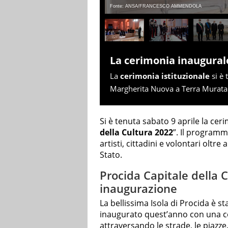
Fonte: ANSA/FRANCESCO AMMENDOLA
La cerimonia inaugural
La
cerimonia istituzionale
si è 
Margherita Nuova a Terra Murata
Si è tenuta sabato 9 aprile la cer
della Cultura 2022
”. Il programma
artisti, cittadini e volontari oltre
Stato.
Procida Capitale della C
inaugurazione
La bellissima Isola di Procida è st
inaugurato quest’anno con una cer
attraversando le strade, le piazze,