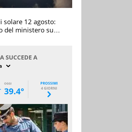
si solare 12 agosto:
o del ministero su
 osservarla