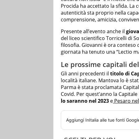
Procida ha accettato la sfida. La 
autenticità sta proprio nella cap
comprensione, amicizia, convive
Presente all’evento anche il
giov
del liceo scientifico Torricelli d
filosofia. Giovanni è ora conteso 
giornata ha tenuto una “Lectio ma
Le prossime capitali del
Gli anni precedenti il
titolo di Ca
località italiane. Mantova lo è st
Parma è stata proclamata Capital
Covid. Per quest’anno la Capital
lo saranno nel 2023
e
Pesaro nel
Aggiungi
InItalia
alle tue fonti Googl