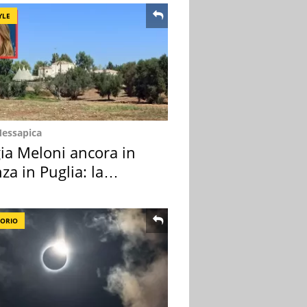
YLE
Messapica
ia Meloni ancora in
za in Puglia: la
ion scelta
TORIO