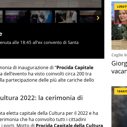
LIFEST
Next
e
tenuta alle 18:45 all’ex convento di Santa
Ceglie 
Giorg
imonia di inaugurazione di “
Procida Capitale
vacan
 dell’evento ha visto coinvolti circa 200 tra
locat
 alla partecipazione delle più alte cariche dello
TERRI
ultura 2022: la cerimonia di
ata eletta capitale della Cultura per il 2022 e ha
imonia che ha coinvolto tutti i cittadini
 i porti. Motto di
Procida Capitale della Cultura