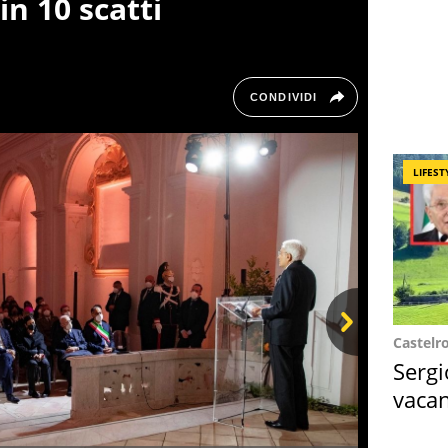
in 10 scatti
CONDIVIDI
LIFEST
Castelr
Next
Sergi
vacan
locat