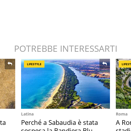
POTREBBE INTERESSARTI
LIFESTYLE
LIFES
Latina
Roma
ta
Perché a Sabaudia è stata
A Ro
sospesa la Bandiera Blu
stadi