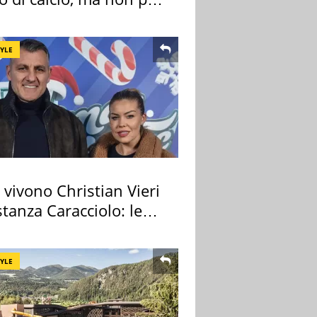
 e Lazio
TYLE
vivono Christian Vieri
tanza Caracciolo: le
case
TYLE