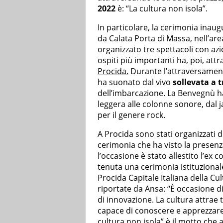
2022
è: “La cultura non isola”.
In particolare, la cerimonia inau
da Calata Porta di Massa, nell’ar
organizzato tre spettacoli con az
ospiti più importanti ha, poi, att
Procida.
Durante l’attraversament
ha suonato dal vivo
sollevata a t
dell’imbarcazione. La Benvegnù ha
leggera alle colonne sonore, dal
per il genere rock.
A Procida sono stati organizzati 
cerimonia che ha visto la presen
l’occasione è stato allestito l’ex
tenuta una cerimonia istituzionale
Procida Capitale Italiana della Cu
riportate da Ansa: “È occasione di 
di innovazione. La cultura attrae
capace di conoscere e apprezzare
cultura non isola” è il motto che