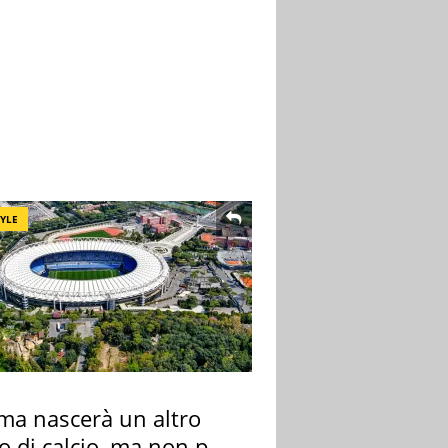
TYLE
ma nascerà un altro
o di calcio, ma non per