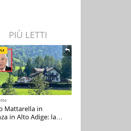
PIÙ LETTI
YLE
otto
o Mattarella in
za in Alto Adige: la
ion scelta