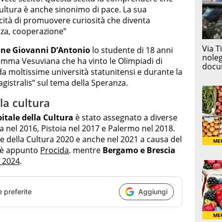
cultura è anche sinonimo di pace. La sua
acità di promuovere curiosità che diventa
nza, cooperazione”
ane Giovanni D’Antonio
lo studente di 18 anni
i Somma Vesuviana che ha vinto le Olimpiadi di
da moltissime università statunitensi e durante la
gistralis” sul tema della Speranza.
la cultura
pitale della Cultura
è stato assegnato a diverse
ata nel 2016, Pistoia nel 2017 e Palermo nel 2018.
e della Cultura 2020 e anche nel 2021 a causa del
e è appunto
Procida
. mentre
Bergamo e Brescia
 2024
.
e preferite
Aggiungi