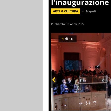
l'inaugurazione 
ARTE & CULTURA
Napoli
Pubblicato:
11 Aprile 2022
1
di
10
Prev