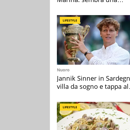
medusa ma non lo è
LIFESTYLE
Nuoro
Jannik Sinner in Sardegn
villa da sogno e tappa al
discount
LIFESTYLE