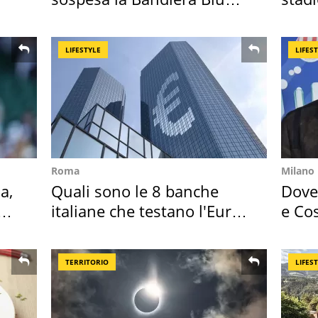
2026
Roma
LIFESTYLE
LIFES
Roma
Milano
a,
Quali sono le 8 banche
Dove 
italiane che testano l'Euro
e Cos
digitale
loro 
TERRITORIO
LIFES