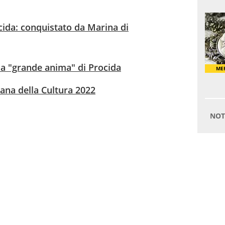
cida: conquistato da Marina di
la "grande anima" di Procida
liana della Cultura 2022