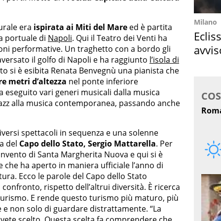
Milano
gurale era
ispirata ai Miti del Mare
ed è partita
Eclis
ea portuale di
Napoli
. Qui il Teatro dei Venti ha
avvis
ioni performative. Un traghetto con a bordo gli
raversato il golfo di Napoli e ha raggiunto
l’isola di
come
o si è esibita Renata Benvegnù una pianista che
re metri d’altezza
nel ponte inferiore
 eseguito vari generi musicali dalla musica
 jazz alla musica contemporanea, passando anche
diversi spettacoli in sequenza e una solenne
za del
Capo dello Stato, Sergio Mattarella
. Per
 convento di Santa Margherita Nuova e qui si è
 che ha aperto in maniera ufficiale l’anno di
ltura. Ecco le parole del Capo dello Stato
confronto, rispetto dell’altrui diversità. È ricerca
 turismo. E rende questo turismo più maturo, più
 e non solo di guardare distrattamente. “La
 avete scelto. Questa scelta fa comprendere che