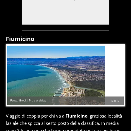
Fiumicino
Fonte: iStock | Ph. travelview
5
di
10
Viaggio di coppia per chi va a
Fiumicino
, graziosa località
laziale che spicca al sesto posto della classifica. In media
sono 2 le persone che hanno prenotato qui un soggiorno,