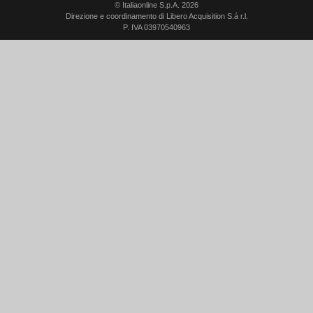
© Italiaonline S.p.A. 2026
Direzione e coordinamento di Libero Acquisition S.á r.l.
P. IVA 03970540963