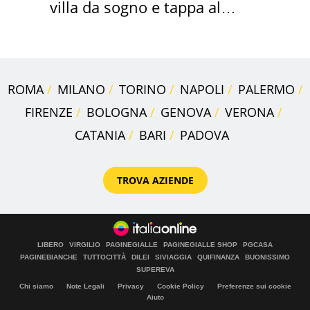
villa da sogno e tappa al
discount
ROMA
MILANO
TORINO
NAPOLI
PALERMO
FIRENZE
BOLOGNA
GENOVA
VERONA
CATANIA
BARI
PADOVA
TROVA AZIENDE
LIBERO
VIRGILIO
PAGINEGIALLE
PAGINEGIALLE SHOP
PGCASA
PAGINEBIANCHE
TUTTOCITTÀ
DILEI
SIVIAGGIA
QUIFINANZA
BUONISSIMO
SUPEREVA
Chi siamo
Note Legali
Privacy
Cookie Policy
Preferenze sui cookie
Aiuto