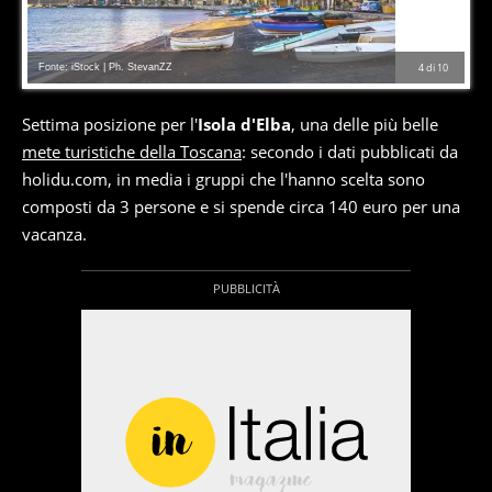
Fonte: iStock | Ph. StevanZZ
4
di
10
Settima posizione per l'
Isola d'Elba
, una delle più belle
mete turistiche della Toscana
: secondo i dati pubblicati da
holidu.com, in media i gruppi che l'hanno scelta sono
composti da 3 persone e si spende circa 140 euro per una
vacanza.