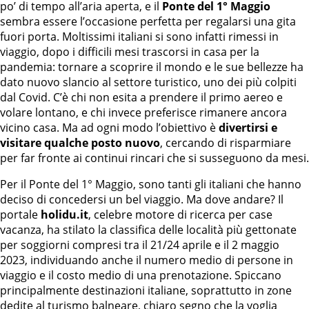
po’ di tempo all’aria aperta, e il
Ponte del 1° Maggio
sembra essere l’occasione perfetta per regalarsi una gita
fuori porta. Moltissimi italiani si sono infatti rimessi in
viaggio, dopo i difficili mesi trascorsi in casa per la
pandemia: tornare a scoprire il mondo e le sue bellezze ha
dato nuovo slancio al settore turistico, uno dei più colpiti
dal Covid. C’è chi non esita a prendere il primo aereo e
volare lontano, e chi invece preferisce rimanere ancora
vicino casa. Ma ad ogni modo l’obiettivo è
divertirsi e
visitare qualche posto nuovo
, cercando di risparmiare
per far fronte ai continui rincari che si susseguono da mesi.
Per il Ponte del 1° Maggio, sono tanti gli italiani che hanno
deciso di concedersi un bel viaggio. Ma dove andare? Il
portale
holidu.it
, celebre motore di ricerca per case
vacanza, ha stilato la classifica delle località più gettonate
per soggiorni compresi tra il 21/24 aprile e il 2 maggio
2023, individuando anche il numero medio di persone in
viaggio e il costo medio di una prenotazione. Spiccano
principalmente destinazioni italiane, soprattutto in zone
dedite al turismo balneare, chiaro segno che la voglia