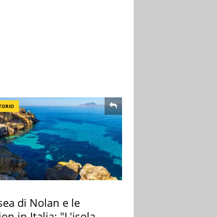
TORIO
ea di Nolan e le
ion in Italia: "L'isola