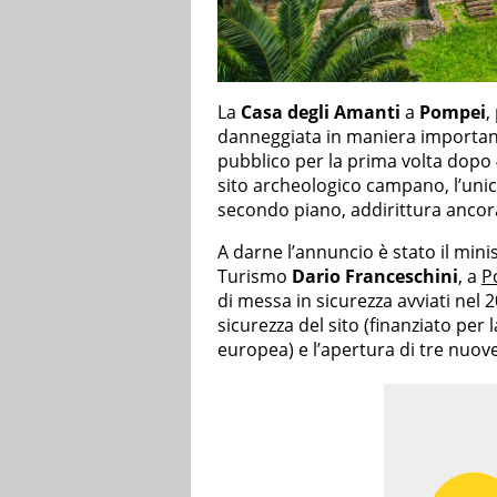
La
Casa degli Amanti
a
Pompei
,
danneggiata in maniera important
pubblico per la prima volta dopo 40
sito archeologico campano, l’unico
secondo piano, addirittura ancora
A darne l’annuncio è stato il minist
Turismo
Dario Franceschini
, a
P
di messa in sicurezza avviati nel
sicurezza del sito (finanziato per
europea) e l’apertura di tre nuo