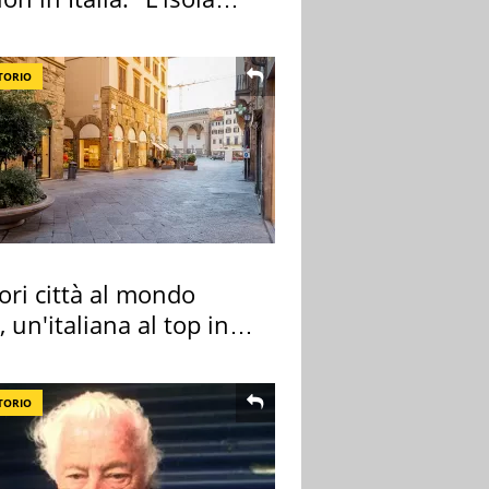
ra Itaca"
TORIO
ori città al mondo
 un'italiana al top in
pa
TORIO