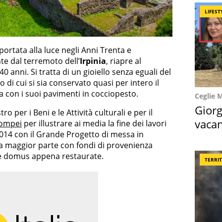
LIFEST
 portata alla luce negli Anni Trenta e
e dal terremoto dell’
Irpinia
, riapre al
 anni. Si tratta di un gioiello senza eguali del
 di cui si sia conservato quasi per intero il
 con i suoi pavimenti in cocciopesto.
Ceglie 
Giorg
ro per i Beni e le Attività culturali e per il
vacan
ompei
per illustrare ai media la fine dei lavori
 2014 con il Grande Progetto di messa in
locat
 la maggior parte con fondi di provenienza
ve domus appena restaurate.
TERRI