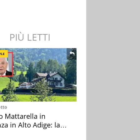
PIÙ LETTI
YLE
otto
o Mattarella in
za in Alto Adige: la
ion scelta