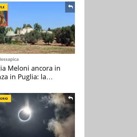
YLE
Messapica
ia Meloni ancora in
za in Puglia: la
ion scelta
TORIO