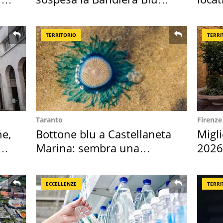
2026
semb
TERRITORIO
TERRI
Taranto
Firenze
ne,
Bottone blu a Castellaneta
Migli
Marina: sembra una
2026,
medusa ma non lo è
Euro
ECCELLENZE
TERRI