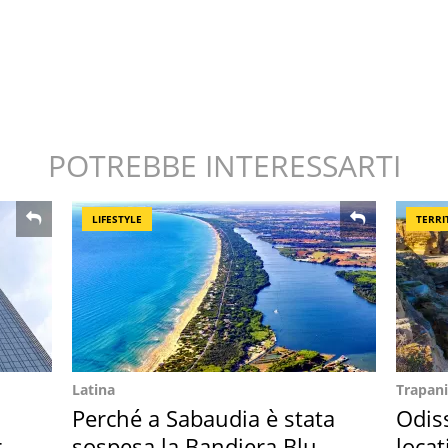
POTREBBE INTERESSARTI
LIFESTYLE
TERRI
Latina
Trapani
Perché a Sabaudia è stata
Odiss
ro
sospesa la Bandiera Blu
locat