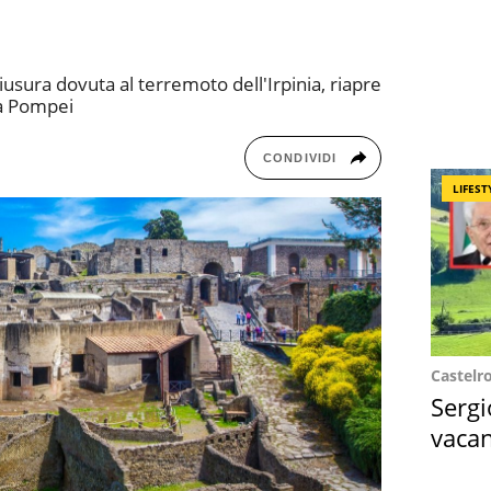
iusura dovuta al terremoto dell'Irpinia, riapre
 a Pompei
CONDIVIDI
LIFEST
Castelr
Sergi
vacan
locat