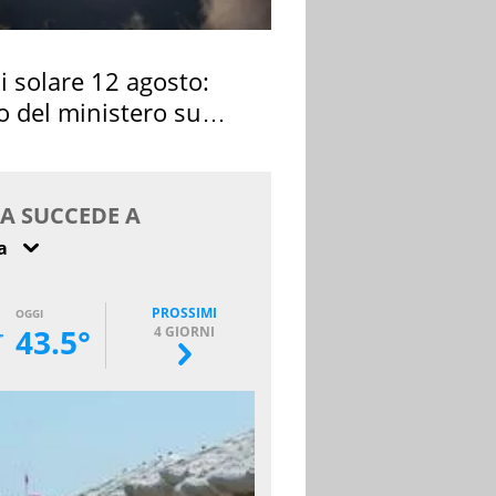
si solare 12 agosto:
o del ministero su
 osservarla