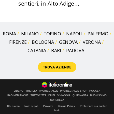
sentieri, in Alto Adige
scatta l'allarme
ROMA
MILANO
TORINO
NAPOLI
PALERMO
FIRENZE
BOLOGNA
GENOVA
VERONA
CATANIA
BARI
PADOVA
TROVA AZIENDE
LIBERO
VIRGILIO
PAGINEGIALLE
PAGINEGIALLE SHOP
PGCASA
PAGINEBIANCHE
TUTTOCITTÀ
DILEI
SIVIAGGIA
QUIFINANZA
BUONISSIMO
SUPEREVA
Chi siamo
Note Legali
Privacy
Cookie Policy
Preferenze sui cookie
Aiuto