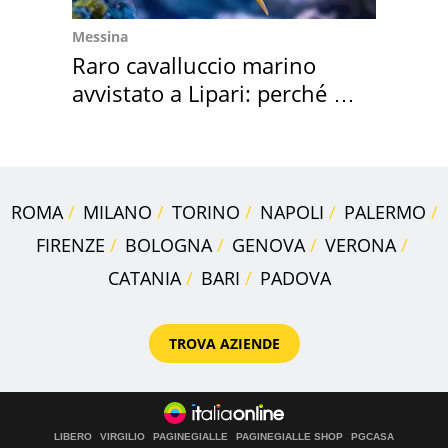
Messina
Raro cavalluccio marino
avvistato a Lipari: perché è
speciale
ROMA
MILANO
TORINO
NAPOLI
PALERMO
FIRENZE
BOLOGNA
GENOVA
VERONA
CATANIA
BARI
PADOVA
TROVA AZIENDE
LIBERO
VIRGILIO
PAGINEGIALLE
PAGINEGIALLE SHOP
PGCASA