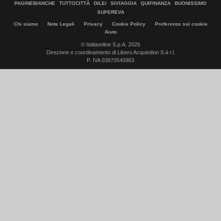
PAGINEBIANCHE
TUTTOCITTÀ
DILEI
SIVIAGGIA
QUIFINANZA
BUONISSIMO
SUPEREVA
Chi siamo
Note Legali
Privacy
Cookie Policy
Preferenze sui cookie
Aiuto
© Italiaonline S.p.A. 2026
Direzione e coordinamento di Libero Acquisition S.á r.l.
P. IVA 03970540963