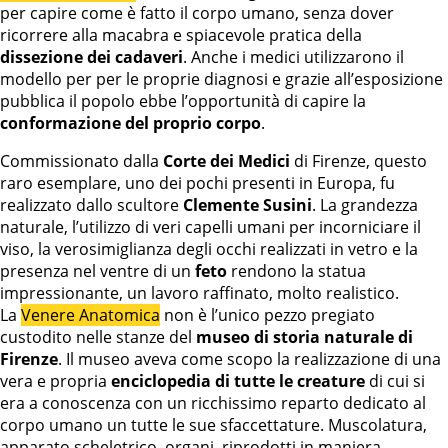
per capire come è fatto il corpo umano, senza dover
ricorrere alla macabra e spiacevole pratica della
dissezione dei cadaveri
. Anche i medici utilizzarono il
modello per per le proprie diagnosi e grazie all’esposizione
pubblica il popolo ebbe l’opportunità di capire la
conformazione del proprio corpo
.
Commissionato dalla
Corte dei Medici
di Firenze, questo
raro esemplare, uno dei pochi presenti in Europa, fu
realizzato dallo scultore
Clemente Susini
. La grandezza
naturale, l’utilizzo di veri capelli umani per incorniciare il
viso, la verosimiglianza degli occhi realizzati in vetro e la
presenza nel ventre di un
feto
rendono la statua
impressionante, un lavoro raffinato, molto realistico.
La
Venere Anatomica
non è l’unico pezzo pregiato
custodito nelle stanze del
museo di storia naturale di
Firenze
. Il museo aveva come scopo la realizzazione di una
vera e propria
enciclopedia di tutte le creature
di cui si
era a conoscenza con un ricchissimo reparto dedicato al
corpo umano un tutte le sue sfaccettature. Muscolatura,
apparato scheletrico, organi, riprodotti in maniera