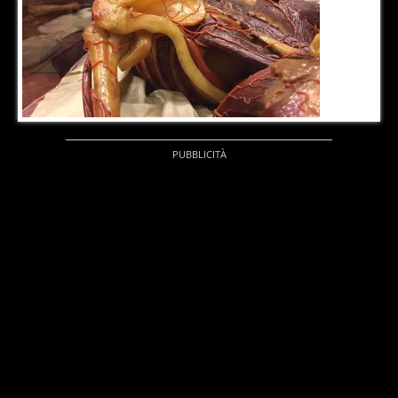
2
di
6