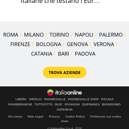
italiane che testano l'Euro
digitale
ROMA
MILANO
TORINO
NAPOLI
PALERMO
FIRENZE
BOLOGNA
GENOVA
VERONA
CATANIA
BARI
PADOVA
TROVA AZIENDE
LIBERO
VIRGILIO
PAGINEGIALLE
PAGINEGIALLE SHOP
PGCASA
PAGINEBIANCHE
TUTTOCITTÀ
DILEI
SIVIAGGIA
QUIFINANZA
BUONISSIMO
SUPEREVA
Chi siamo
Note Legali
Privacy
Cookie Policy
Preferenze sui cookie
Aiuto
© Italiaonline S.p.A. 2026