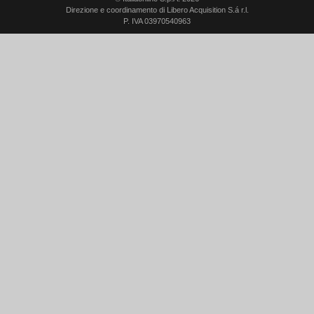
Direzione e coordinamento di Libero Acquisition S.á r.l.
P. IVA 03970540963