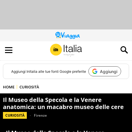
QUESTO
SITO
CONTRIBUISCE
ALL’AUDIENCE
DI
Aggiungi
Aggiungi
InItalia
alle tue fonti Google preferite
HOME
CURIOSITÀ
Il Museo della Specola e la Venere
anatomica: un macabro museo delle cere
CURIOSITÀ
Firenze