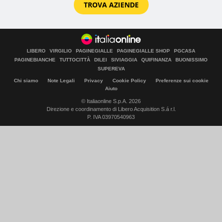
TROVA AZIENDE
LIBERO
VIRGILIO
PAGINEGIALLE
PAGINEGIALLE SHOP
PGCASA
PAGINEBIANCHE
TUTTOCITTÀ
DILEI
SIVIAGGIA
QUIFINANZA
BUONISSIMO
SUPEREVA
Chi siamo
Note Legali
Privacy
Cookie Policy
Preferenze sui cookie
Aiuto
© Italiaonline S.p.A. 2026
Direzione e coordinamento di Libero Acquisition S.á r.l.
P. IVA 03970540963