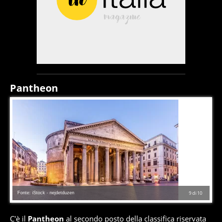
Pantheon
Fonte: iStock - nejdetduzen
9
di
10
C'è il
Pantheon
al secondo posto della classifica riservata