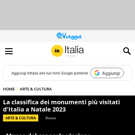
QUESTO
SITO
CONTRIBUISCE
ALL’AUDIENCE
DI
Aggiungi
Aggiungi
InItalia
alle tue fonti Google preferite
HOME
ARTE & CULTURA
La classifica dei monumenti più visitati
d'Italia a Natale 2023
ARTE & CULTURA
Roma