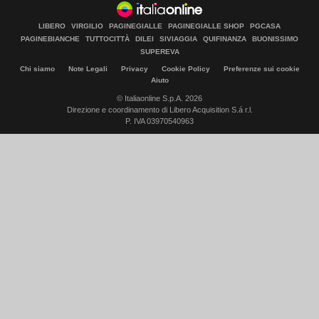
LIBERO
VIRGILIO
PAGINEGIALLE
PAGINEGIALLE SHOP
PGCASA
PAGINEBIANCHE
TUTTOCITTÀ
DILEI
SIVIAGGIA
QUIFINANZA
BUONISSIMO
SUPEREVA
Chi siamo
Note Legali
Privacy
Cookie Policy
Preferenze sui cookie
Aiuto
© Italiaonline S.p.A. 2026
Direzione e coordinamento di Libero Acquisition S.á r.l.
P. IVA 03970540963