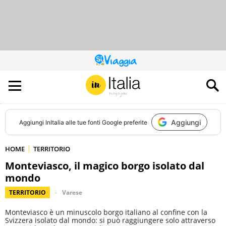
QUESTO
SITO
CONTRIBUISCE
ALL’AUDIENCE
DI
Aggiungi
Aggiungi
InItalia
alle tue fonti Google preferite
HOME
TERRITORIO
Monteviasco, il magico borgo isolato dal
mondo
TERRITORIO
Varese
Monteviasco è un minuscolo borgo italiano al confine con la
Svizzera isolato dal mondo: si può raggiungere solo attraverso