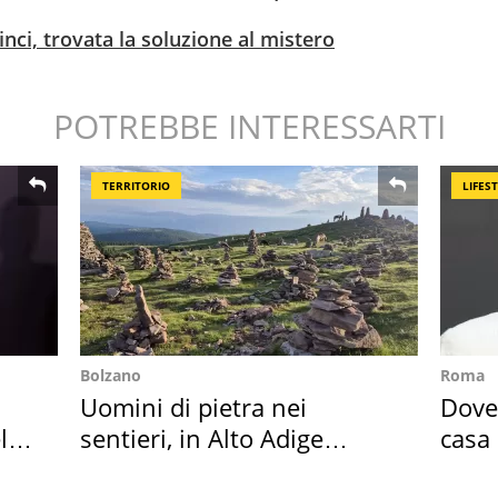
nci, trovata la soluzione al mistero
POTREBBE INTERESSARTI
TERRITORIO
LIFES
Bolzano
Roma
Uomini di pietra nei
Dove 
l
sentieri, in Alto Adige
casa 
scatta l'allarme
suoi 