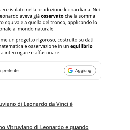
re isolato nella produzione leonardiana. Nei
Leonardo aveva già
osservato
che la somma
ro equivale a quella del tronco, applicando lo
ionale al mondo naturale.
me un progetto rigoroso, costruito su dati
, matematica e osservazione in un
equilibrio
 a interrogare e affascinare.
e preferite
Aggiungi
ruviano di Leonardo da Vinci è
mo Vitruviano di Leonardo e quando