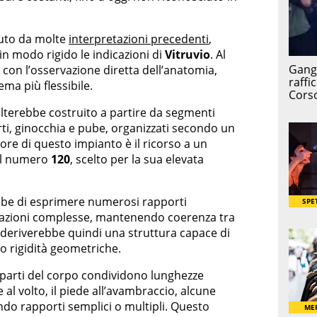
uto da molte
interpretazioni precedenti
,
n modo rigido le indicazioni di
Vitruvio
. Al
 con l’osservazione diretta dell’anatomia,
ma più flessibile.
ulterebbe costruito a partire da segmenti
rti, ginocchia e pube, organizzati secondo un
uore di questo impianto è il ricorso a un
ul numero
120
, scelto per la sua elevata
bbe di esprimere numerosi rapporti
frazioni complesse, mantenendo coerenza tra
 deriverebbe quindi una struttura capace di
ndo rigidità geometriche.
 parti del corpo condividono lunghezze
al volto, il piede all’avambraccio, alcune
ndo rapporti semplici o multipli. Questo