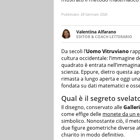
Pubblicato:
28 Gennaio 2026
Valentina Alfarano
EDITOR & COACH LETTERARIO
LINKEDIN
Lavorare con le storie è la mia 
INSTAGRAM
lavoro come editor di narrativa
Da secoli l’
Uomo Vitruviano
rapp
cultura occidentale: l’immagine d
quadrato è entrata nell’immaginari
scienza. Eppure, dietro questa a
rimasta a lungo aperta e oggi un
fondata su dati matematici e osse
Qual è il segreto svela
Il disegno, conservato alle
Galler
come effige delle
monete da un 
simbolico. Nonostante ciò, il met
due figure geometriche diverse 
chiarito in modo definitivo.