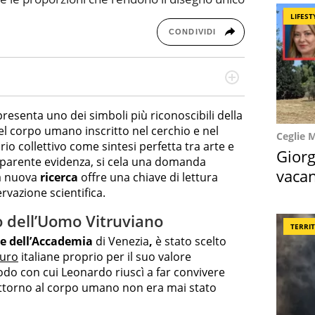
LIFEST
CONDIVIDI
missione! Specializzata in storytelling di viaggi,
 e coach di scrittura creativa.
resenta uno dei simboli più riconoscibili della
el corpo umano inscritto nel cerchio e nel
Ceglie 
o collettivo come sintesi perfetta tra arte e
Giorg
pparente evidenza, si cela una domanda
vacan
a nuova
ricerca
offre una chiave di lettura
rvazione scientifica.
locat
to dell’Uomo Vitruviano
TERRI
ie dell’Accademia
di Venezia
,
è stato scelto
euro
italiane proprio per il suo valore
odo con cui Leonardo riuscì a far convivere
attorno al corpo umano non era mai stato