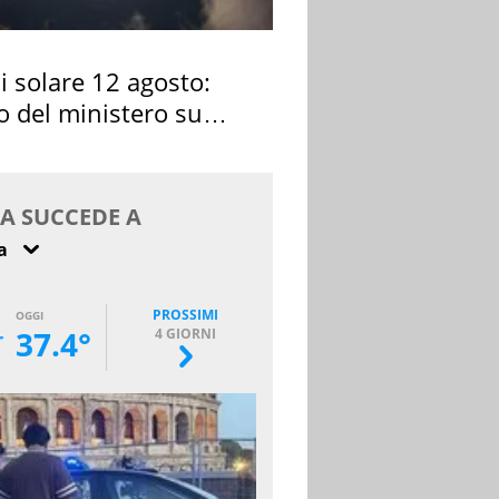
si solare 12 agosto:
o del ministero su
 osservarla