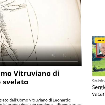
LIFEST
Uomo Vitruviano di
 svelato
Castelr
Sergi
vacan
locat
egreto dell'Uomo Vitruviano di Leonardo:
 le proporzioni che rendono il disegno unico