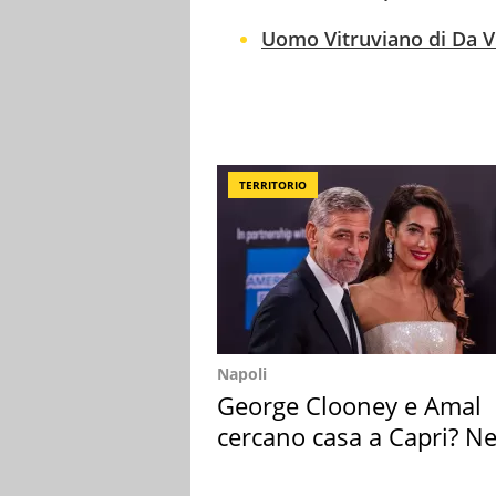
Uomo Vitruviano di Da Vi
TERRITORIO
Napoli
George Clooney e Amal
cercano casa a Capri? Ne
mirino una villa