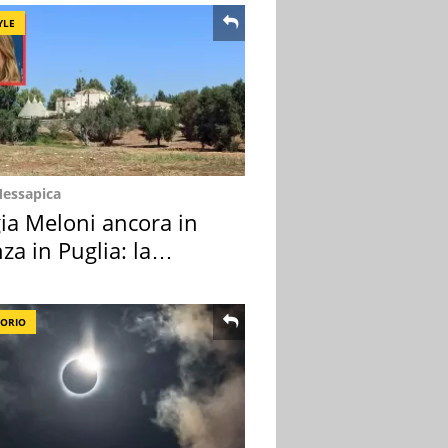
YLE
Messapica
ia Meloni ancora in
za in Puglia: la
ion scelta
TORIO