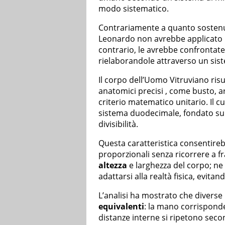
modo sistematico.
Contrariamente a quanto sosten
Leonardo non avrebbe applicato i
contrario, le avrebbe confrontate
rielaborandole attraverso un siste
Il corpo dell’Uomo Vitruviano ris
anatomici precisi , come busto, a
criterio matematico unitario. Il c
sistema duodecimale, fondato s
divisibilità.
Questa caratteristica consentire
proporzionali senza ricorrere a 
altezza
e larghezza del corpo; ne
adattarsi alla realtà fisica, evita
L’analisi ha mostrato che diverse
equivalenti
: la mano corrisponde 
distanze interne si ripetono seco