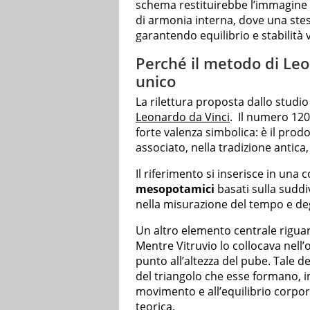
schema restituirebbe l’immagine 
di armonia interna, dove una stes
garantendo equilibrio e stabilità v
Perché il metodo di Le
unico
La rilettura proposta dallo studi
Leonardo da Vinci
. Il numero 120,
forte valenza simbolica: è il prod
associato, nella tradizione antica, 
Il riferimento si inserisce in una 
mesopotamici
basati sulla suddi
nella misurazione del tempo e deg
Un altro elemento centrale riguar
Mentre Vitruvio lo collocava nel
punto all’altezza del pube. Tale d
del triangolo che esse formano, i
movimento e all’equilibrio corpo
teorica.