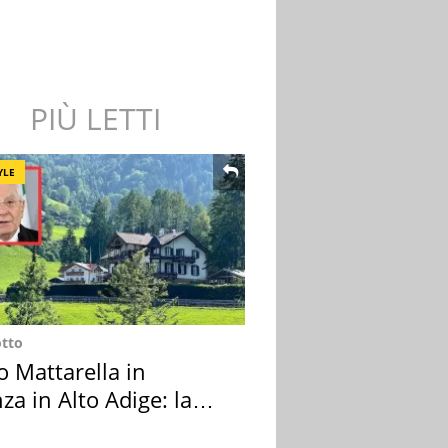
PIÙ LETTI
YLE
otto
o Mattarella in
za in Alto Adige: la
ion scelta