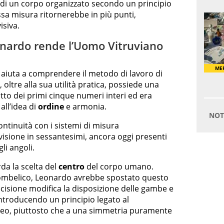
di un corpo organizzato secondo un principio
sa misura ritornerebbe in più punti,
isiva.
onardo rende l’Uomo Vitruviano
o aiuta a comprendere il metodo di lavoro di
 oltre alla sua utilità pratica, possiede una
otto dei primi cinque numeri interi ed era
all’idea di
ordine
e armonia.
continuità con i sistemi di misura
visione in sessantesimi, ancora oggi presenti
li angoli.
da la scelta del
centro
del corpo umano.
l’ombelico, Leonardo avrebbe spostato questo
ecisione modifica la disposizione delle gambe e
ntroducendo un principio legato al
reo, piuttosto che a una simmetria puramente