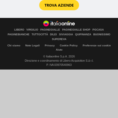
TROVA AZIENDE
LIBERO
VIRGILIO
PAGINEGIALLE
PAGINEGIALLE SHOP
PGCASA
PAGINEBIANCHE
TUTTOCITTÀ
DILEI
SIVIAGGIA
QUIFINANZA
BUONISSIMO
SUPEREVA
Chi siamo
Note Legali
Privacy
Cookie Policy
Preferenze sui cookie
Aiuto
© Italiaonline S.p.A. 2026
Direzione e coordinamento di Libero Acquisition S.á r.l.
P. IVA 03970540963