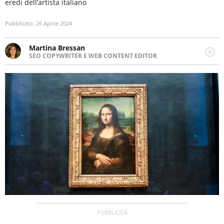
eredi dell’artista italiano
Pubblicato:
26 Aprile 2024
Martina Bressan
SEO COPYWRITER E WEB CONTENT EDITOR
Appassionata di viaggi, di trail running e di yoga, ama
scoprire nuovi posti e nuove culture. Curiosa,
determinata e intraprendente adora leggere ma
soprattutto scrivere.