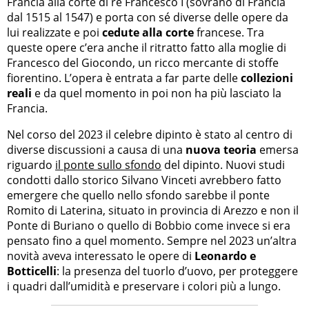
Francia alla corte di re Francesco I (sovrano di Francia
dal 1515 al 1547) e porta con sé diverse delle opere da
lui realizzate e poi
cedute alla corte
francese. Tra
queste opere c’era anche il ritratto fatto alla moglie di
Francesco del Giocondo, un ricco mercante di stoffe
fiorentino. L’opera è entrata a far parte delle
collezioni
reali
e da quel momento in poi non ha più lasciato la
Francia.
Nel corso del 2023 il celebre dipinto è stato al centro di
diverse discussioni a causa di una
nuova teoria
emersa
riguardo
il ponte sullo sfondo
del dipinto. Nuovi studi
condotti dallo storico Silvano Vinceti avrebbero fatto
emergere che quello nello sfondo sarebbe il ponte
Romito di Laterina, situato in provincia di Arezzo e non il
Ponte di Buriano o quello di Bobbio come invece si era
pensato fino a quel momento. Sempre nel 2023 un’altra
novità aveva interessato le opere di
Leonardo e
Botticelli
: la presenza del tuorlo d’uovo, per proteggere
i quadri dall’umidità e preservare i colori più a lungo.