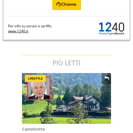
Chiama
Per info su servizi e tariffe:
www.1240.it
PIÙ LETTI
LIFESTYLE
Castelrotto