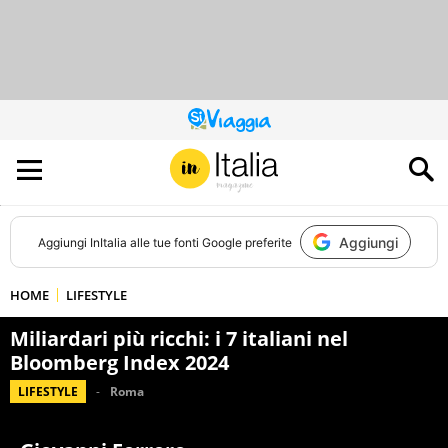
QUESTO
SITO
CONTRIBUISCE
ALL’AUDIENCE
DI
Aggiungi
Aggiungi
InItalia
alle tue fonti Google preferite
HOME
LIFESTYLE
Miliardari più ricchi: i 7 italiani nel
Bloomberg Index 2024
LIFESTYLE
Roma