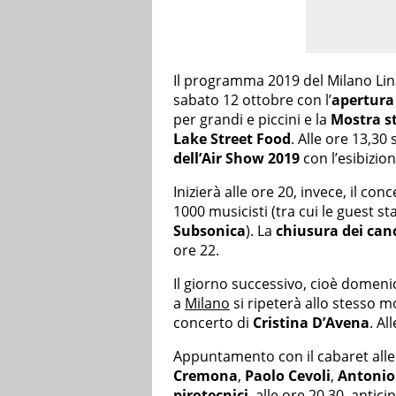
Il programma 2019 del Milano Lin
sabato 12 ottobre con l’
apertura 
per grandi e piccini e la
Mostra st
Lake Street Food
. Alle ore 13,30
dell’Air Show 2019
con l’esibizio
Inizierà alle ore 20, invece, il con
1000 musicisti (tra cui le guest st
Subsonica
). La
chiusura dei canc
ore 22.
Il giorno successivo, cioè domen
a
Milano
si ripeterà allo stesso mo
concerto di
Cristina D’Avena
. Al
Appuntamento con il cabaret alle 
Cremona
,
Paolo Cevoli
,
Antonio
pirotecnici
, alle ore 20,30, antici