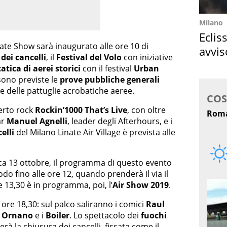
Milano
Eclis
ate Show sarà inaugurato alle ore 10 di
avvis
dei cancelli
, il
Festival del Volo
con iniziative
come
atica di aerei storici
con il festival
Urban
 sono previste le
prove pubbliche generali
ne delle pattuglie acrobatiche aeree.
certo rock
Rockin’1000 That’s Live
, con oltre
ar
Manuel Agnelli
, leader degli Afterhours, e i
elli
del Milano Linate Air Village è prevista alle
ica 13 ottobre, il programma di questo evento
do fino alle ore 12, quando prenderà il via il
le 13,30 è in programma, poi, l’
Air Show 2019
.
ore 18,30: sul palco saliranno i comici
Raul
 Ornano
e i
Boiler
. Lo spettacolo dei
fuochi
perà la chiusura dei cancelli, fissata come il