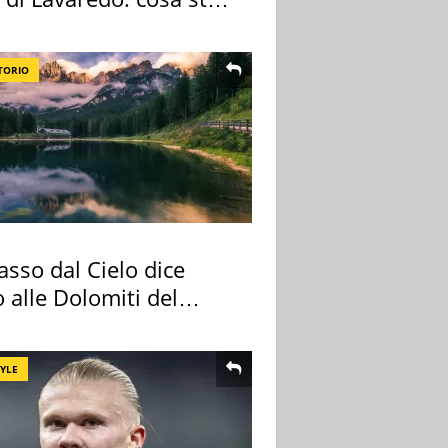
edendo
TORIO
sso dal Cielo dice
 alle Dolomiti del
re
TYLE