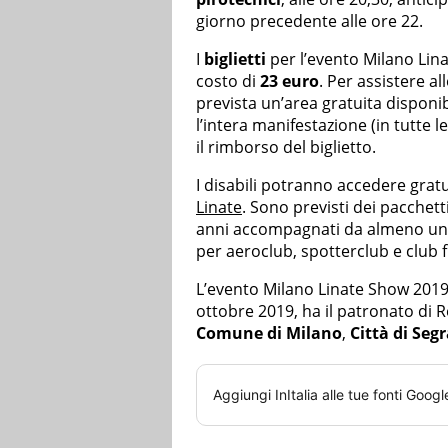
giorno precedente alle ore 22.
I
biglietti
per l’evento Milano Lina
costo di
23 euro
. Per assistere al
prevista un’area gratuita disponib
l’intera manifestazione (in tutte l
il rimborso del biglietto.
I disabili potranno accedere gratu
Linate
. Sono previsti dei pacchetti
anni accompagnati da almeno un a
per aeroclub, spotterclub e club f
L’evento Milano Linate Show 201
ottobre 2019, ha il patronato di 
Comune di Milano
,
Città di Seg
Aggiungi
InItalia
alle tue fonti Googl