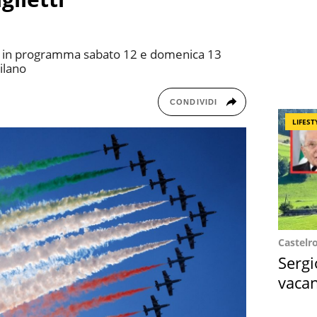
o in programma sabato 12 e domenica 13
ilano
CONDIVIDI
LIFEST
Castelr
Sergi
vacan
locat