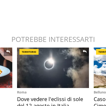
POTREBBE INTERESSARTI
TERRITORIO
TERRI
Roma
Belluno
Dove vedere l'eclissi di sole
Caso
del 12 agosto in Italia
Cime