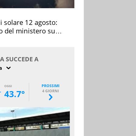
si solare 12 agosto:
o del ministero su
 osservarla