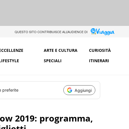
QUESTO SITO CONTRIBUISCE ALL’AUDIENCE DI
ECCELLENZE
ARTE E CULTURA
CURIOSITÀ
LIFESTYLE
SPECIALI
ITINERARI
e preferite
Aggiungi
how 2019: programma,
glietti