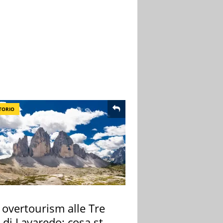
TORIO
 overtourism alle Tre
 di Lavaredo: cosa sta