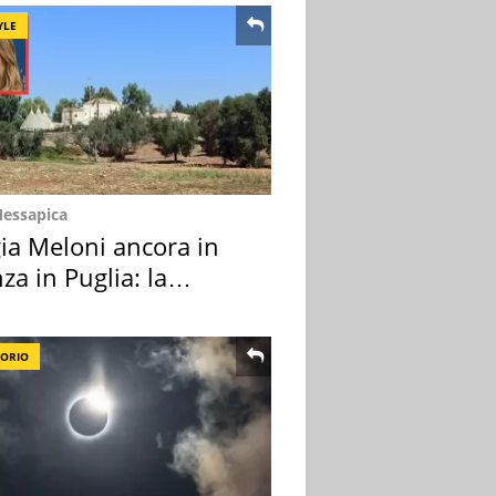
YLE
Messapica
ia Meloni ancora in
za in Puglia: la
ion scelta
TORIO