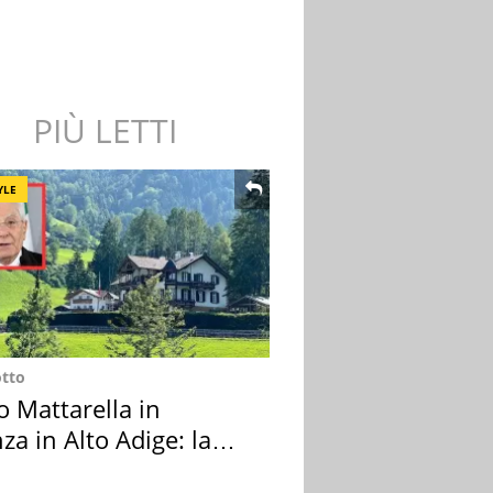
PIÙ LETTI
YLE
otto
o Mattarella in
za in Alto Adige: la
ion scelta