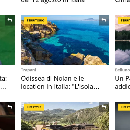
succ
TERRITORIO
TERRI
Trapani
Belluno
ta:
Odissea di Nolan e le
Un Pa
location in Italia: "L'isola
addio
sembra Itaca"
Cado
LIFESTYLE
LIFES