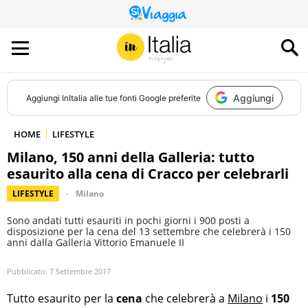
QUESTO
SITO
CONTRIBUISCE
ALL’AUDIENCE
DI
Aggiungi
Aggiungi
InItalia
alle tue fonti Google preferite
HOME
LIFESTYLE
Milano, 150 anni della Galleria: tutto
esaurito alla cena di Cracco per celebrarli
LIFESTYLE
Milano
Sono andati tutti esauriti in pochi giorni i 900 posti a
disposizione per la cena del 13 settembre che celebrerà i 150
anni dalla Galleria Vittorio Emanuele II
Pubblicato:
7 Settembre 2017
Tutto esaurito per la
cena
che celebrerà a
Milano
i
150