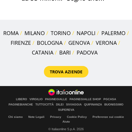
realizza"
ROMA
MILANO
TORINO
NAPOLI
PALERMO
FIRENZE
BOLOGNA
GENOVA
VERONA
CATANIA
BARI
PADOVA
TROVA AZIENDE
LIBERO
VIRGILIO
PAGINEGIALLE
PAGINEGIALLE SHOP
PGCASA
PAGINEBIANCHE
TUTTOCITTÀ
DILEI
SIVIAGGIA
QUIFINANZA
BUONISSIMO
SUPEREVA
Chi siamo
Note Legali
Privacy
Cookie Policy
Preferenze sui cookie
Aiuto
© Italiaonline S.p.A. 2026