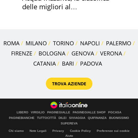
delle migliori al
supermercato
ROMA
MILANO
TORINO
NAPOLI
PALERMO
FIRENZE
BOLOGNA
GENOVA
VERONA
CATANIA
BARI
PADOVA
TROVA AZIENDE
LIBERO
VIRGILIO
PAGINEGIALLE
PAGINEGIALLE SHOP
PGCASA
PAGINEBIANCHE
TUTTOCITTÀ
DILEI
SIVIAGGIA
QUIFINANZA
BUONISSIMO
SUPEREVA
Chi siamo
Note Legali
Privacy
Cookie Policy
Preferenze sui cookie
Aiuto