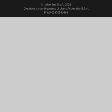
© Italiaonline S.p.A. 2026
Direzione e coordinamento di Libero Acquisition S.á r.l.
P. IVA 03970540963