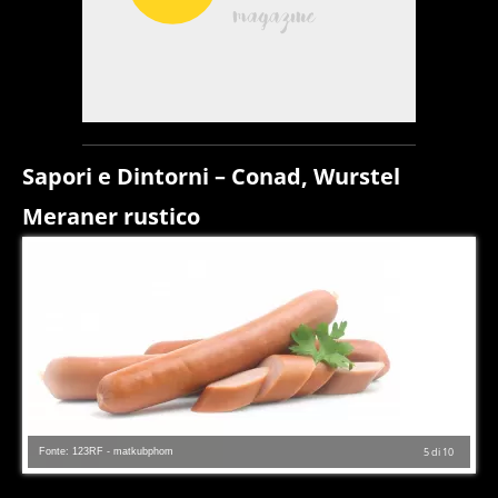
Sapori e Dintorni – Conad, Wurstel
Meraner rustico
Fonte: 123RF - matkubphom
5
di
10