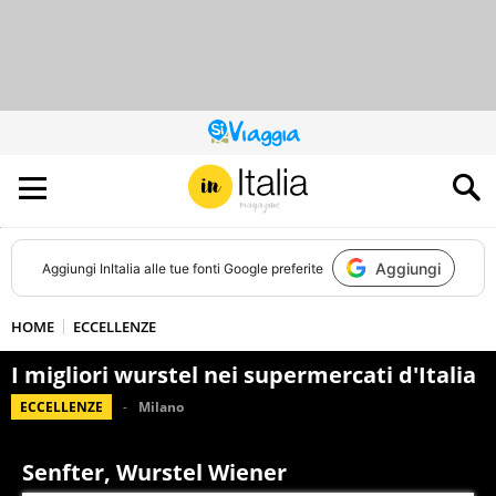
QUESTO
SITO
CONTRIBUISCE
ALL’AUDIENCE
DI
Aggiungi
Aggiungi
InItalia
alle tue fonti Google preferite
HOME
ECCELLENZE
I migliori wurstel nei supermercati d'Italia
ECCELLENZE
Milano
Senfter, Wurstel Wiener