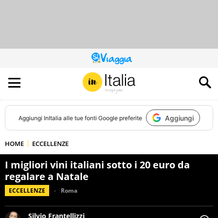
QUESTO
SITO
CONTRIBUISCE
ALL’AUDIENCE
DI
Aggiungi
Aggiungi
InItalia
alle tue fonti Google preferite
HOME
ECCELLENZE
I migliori vini italiani sotto i 20 euro da
regalare a Natale
ECCELLENZE
Roma
Silvio Frantellizzi