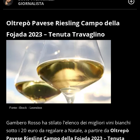
GIORNALISTA
Giornalista pubblicista. Da oltre dieci anni si occupa di
informazione sul web, scrivendo di sport, attualità,
cronaca, motori, spettacolo e videogame.
Oltrepò Pavese Riesling Campo della
Fojada 2023 – Tenuta Travaglino
Fonte: iStock - Leonsbox
Gambero Rosso ha stilato l'elenco dei migliori vini bianchi
sotto i 20 euro da regalare a Natale, a partire da
Oltrepò
Pavese Riesling Campo della Fojada 2023 – Tenuta