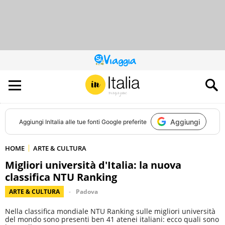
QUESTO
SITO
CONTRIBUISCE
ALL’AUDIENCE
DI
Aggiungi
Aggiungi
InItalia
alle tue fonti Google preferite
HOME
ARTE & CULTURA
Migliori università d'Italia: la nuova
classifica NTU Ranking
ARTE & CULTURA
Padova
Nella classifica mondiale NTU Ranking sulle migliori università
del mondo sono presenti ben 41 atenei italiani: ecco quali sono