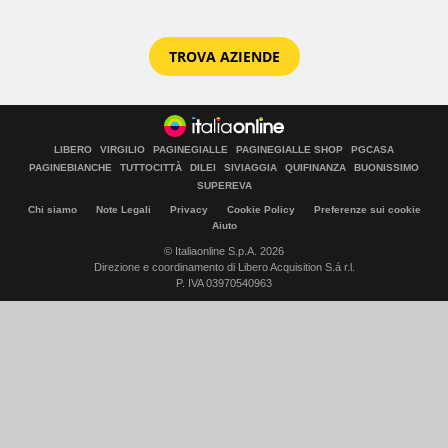
TROVA AZIENDE
LIBERO
VIRGILIO
PAGINEGIALLE
PAGINEGIALLE SHOP
PGCASA
PAGINEBIANCHE
TUTTOCITTÀ
DILEI
SIVIAGGIA
QUIFINANZA
BUONISSIMO
SUPEREVA
Chi siamo
Note Legali
Privacy
Cookie Policy
Preferenze sui cookie
Aiuto
© Italiaonline S.p.A. 2026
Direzione e coordinamento di Libero Acquisition S.á r.l.
P. IVA 03970540963