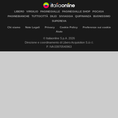
LIBERO
VIRGILIO
PAGINEGIALLE
PAGINEGIALLE SHOP
PGCASA
PAGINEBIANCHE
TUTTOCITTÀ
DILEI
SIVIAGGIA
QUIFINANZA
BUONISSIMO
SUPEREVA
Chi siamo
Note Legali
Privacy
Cookie Policy
Preferenze sui cookie
Aiuto
© Italiaonline S.p.A. 2026
Direzione e coordinamento di Libero Acquisition S.á r.l.
P. IVA 03970540963