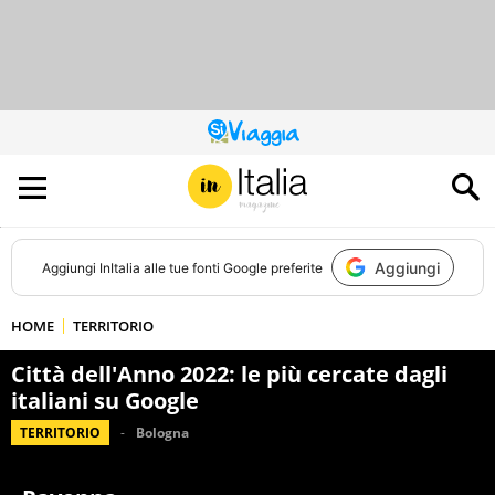
QUESTO
SITO
CONTRIBUISCE
ALL’AUDIENCE
DI
Aggiungi
Aggiungi
InItalia
alle tue fonti Google preferite
HOME
TERRITORIO
Città dell'Anno 2022: le più cercate dagli
italiani su Google
TERRITORIO
Bologna