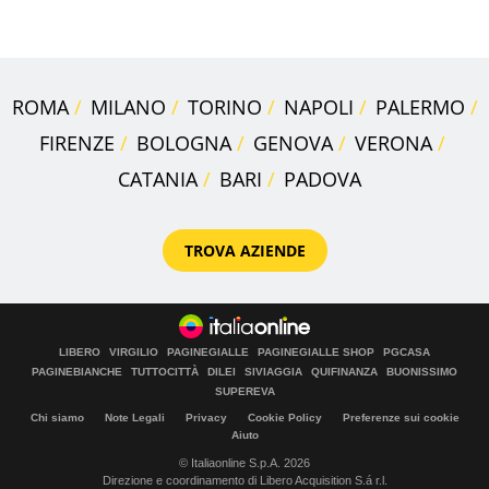
Villa Certosa
ROMA
MILANO
TORINO
NAPOLI
PALERMO
FIRENZE
BOLOGNA
GENOVA
VERONA
CATANIA
BARI
PADOVA
TROVA AZIENDE
LIBERO
VIRGILIO
PAGINEGIALLE
PAGINEGIALLE SHOP
PGCASA
PAGINEBIANCHE
TUTTOCITTÀ
DILEI
SIVIAGGIA
QUIFINANZA
BUONISSIMO
SUPEREVA
Chi siamo
Note Legali
Privacy
Cookie Policy
Preferenze sui cookie
Aiuto
© Italiaonline S.p.A. 2026
Direzione e coordinamento di Libero Acquisition S.á r.l.