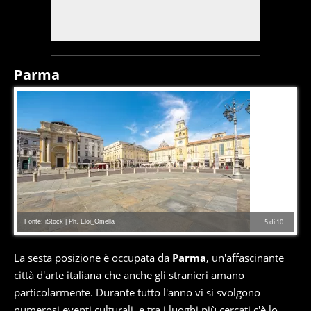
Parma
Fonte: iStock | Ph. Eloi_Omella
5
di
10
La sesta posizione è occupata da
Parma
, un'affascinante
città d'arte italiana che anche gli stranieri amano
particolarmente. Durante tutto l'anno vi si svolgono
numerosi eventi culturali, e tra i luoghi più cercati c'è lo