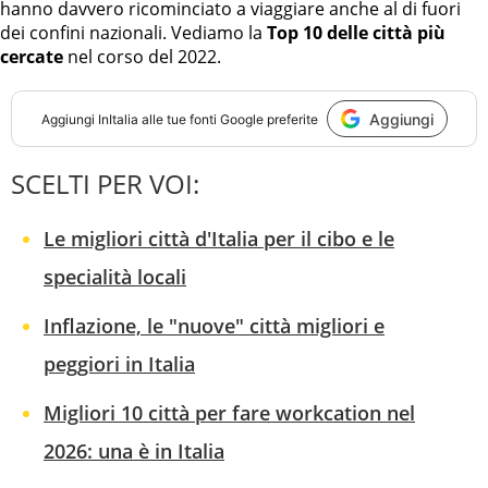
hanno davvero ricominciato a viaggiare anche al di fuori
dei confini nazionali. Vediamo la
Top 10 delle città più
cercate
nel corso del 2022.
Aggiungi
Aggiungi
InItalia
alle tue fonti Google preferite
SCELTI PER VOI:
Le migliori città d'Italia per il cibo e le
specialità locali
Inflazione, le "nuove" città migliori e
peggiori in Italia
Migliori 10 città per fare workcation nel
2026: una è in Italia