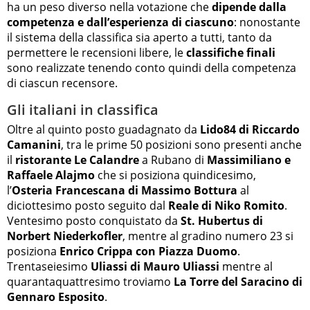
ha un peso diverso nella votazione che
dipende dalla
competenza e dall’esperienza di ciascuno
: nonostante
il sistema della classifica sia aperto a tutti, tanto da
permettere le recensioni libere, le
classifiche finali
sono realizzate tenendo conto quindi della competenza
di ciascun recensore.
Gli italiani in classifica
Oltre al quinto posto guadagnato da
Lido84 di Riccardo
Camanini
, tra le prime 50 posizioni sono presenti anche
il
ristorante Le Calandre
a Rubano di
Massimiliano e
Raffaele Alajmo
che si posiziona quindicesimo,
l’
Osteria Francescana di Massimo Bottura
al
diciottesimo posto seguito dal
Reale di Niko Romito
.
Ventesimo posto conquistato da
St. Hubertus di
Norbert Niederkofler
, mentre al gradino numero 23 si
posiziona
Enrico Crippa con Piazza Duomo
.
Trentaseiesimo
Uliassi di Mauro Uliassi
mentre al
quarantaquattresimo troviamo
La Torre del Saracino di
Gennaro Esposito
.