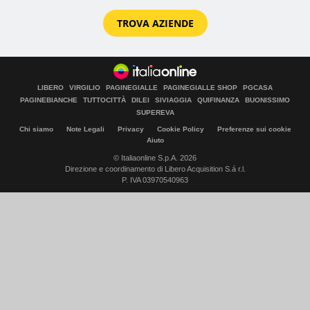
TROVA AZIENDE
LIBERO
VIRGILIO
PAGINEGIALLE
PAGINEGIALLE SHOP
PGCASA
PAGINEBIANCHE
TUTTOCITTÀ
DILEI
SIVIAGGIA
QUIFINANZA
BUONISSIMO
SUPEREVA
Chi siamo
Note Legali
Privacy
Cookie Policy
Preferenze sui cookie
Aiuto
© Italiaonline S.p.A. 2026
Direzione e coordinamento di Libero Acquisition S.á r.l.
P. IVA 03970540963