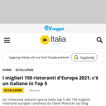
QUESTO
SITO
CONTRIBUISCE
ALL’AUDIENCE
DI
Aggiungi
Aggiungi
InItalia
alle tue fonti Google preferite
HOME
ECCELLENZE
I migliori 150 ristoranti d'Europa 2021: c'è
un italiano in Top 5
ECCELLENZE
Brescia
Un ristorante italiano spicca nella top 5 dei 150 migliori
ristoranti europei condivisa da Steve Plotnicki sul blog