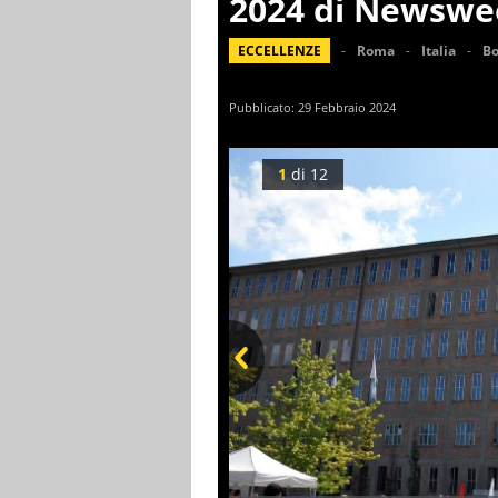
2024 di Newswe
ECCELLENZE
Roma
Italia
Bo
Pubblicato:
29 Febbraio 2024
1
di
12
Prev