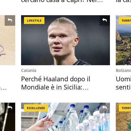
mirino una villa
spor
LIFESTYLE
TERRI
Catania
Bolzan
Perché Haaland dopo il
Uomin
ar
Mondiale è in Sicilia:
senti
vacanza ma non solo
scatt
ECCELLENZE
TERRI