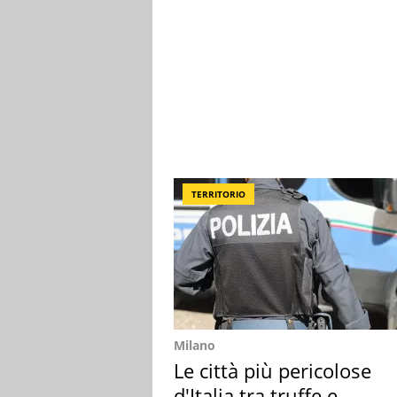
TERRITORIO
Milano
Le città più pericolose
d'Italia tra truffe e