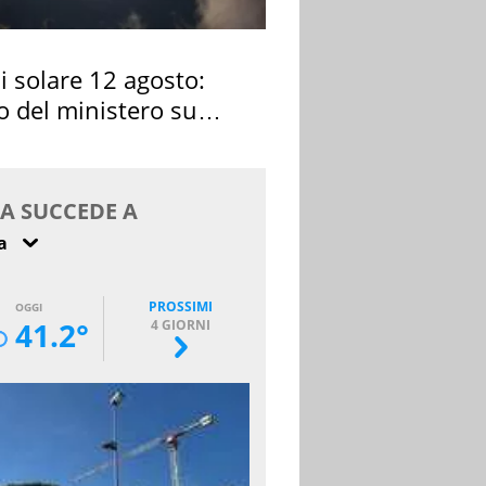
si solare 12 agosto:
o del ministero su
 osservarla