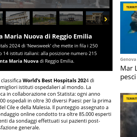
TERRI
Next
a Maria Nuova di Reggio Emilia
itals 2024 di 'Newsweek' che mette in fila i 250
 14 istituti italiani: alla posizione numero 215
Genova
anta Maria Nuova
di Reggio Emilia.
Mar L
pesci
 classifica
World’s Best Hospitals 202
4 di
Suez
migliori istituti ospedalieri al mondo. La
erca in collaborazione con Statista: ogni anno
TERRI
0 ospedali in oltre 30 diversi Paesi: per la prima
 del Cile e della Malesia. Il punteggio assegnato a
ndaggio online condotto tra oltre 85.000 esperti
enti da sondaggi effettuati sui pazienti post-
sfazione generale.