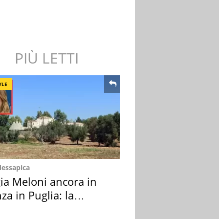
PIÙ LETTI
YLE
Messapica
ia Meloni ancora in
za in Puglia: la
ion scelta