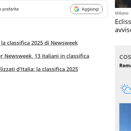
e preferite
Aggiungi
Milano
Eclis
avvis
come
i, la classifica 2025 di Newsweek
r Newsweek, 13 italiani in classifica
izzati d'Italia: la classifica 2025