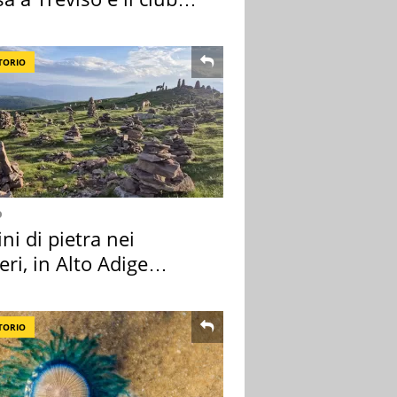
tivo
TORIO
o
i di pietra nei
eri, in Alto Adige
a l'allarme
TORIO