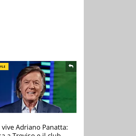
TYLE
 vive Adriano Panatta:
sa a Treviso e il club