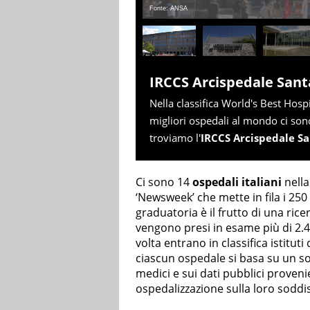
Fonte: ANSA
IRCCS Arcispedale Sant
Nella classifica World's Best Hosp
migliori ospedali al mondo ci sono
troviamo l'
IRCCS Arcispedale S
Ci sono 14
ospedali italiani
nella
‘Newsweek’ che mette in fila i 250 
graduatoria è il frutto di una ric
vengono presi in esame più di 2.40
volta entrano in classifica istituti
ciascun ospedale si basa su un so
medici e sui dati pubblici proveni
ospedalizzazione sulla loro soddi