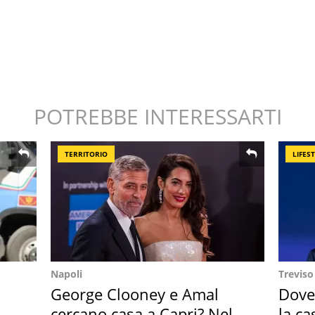
POTREBBE INTERESSARTI
TERRITORIO
LIFES
Napoli
Treviso
George Clooney e Amal
Dove
cercano casa a Capri? Nel
la ca