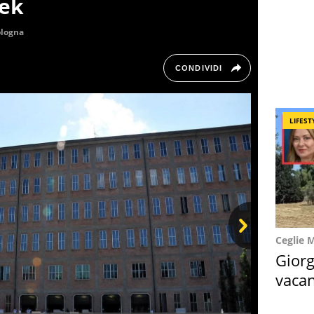
ek
logna
CONDIVIDI
LIFEST
Ceglie 
Next
Giorg
vacan
locat