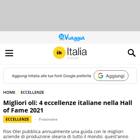
QUESTO
SITO
CONTRIBUISCE
ALL’AUDIENCE
DI
Aggiungi
Aggiungi
InItalia
alle tue fonti Google preferite
HOME
ECCELLENZE
Migliori oli: 4 eccellenze italiane nella Hall
of Fame 2021
ECCELLENZE
Frosinone
Flos Olei pubblica annualmente una guida con le migliori
aziende di produzione olearia di tutto il mondo: quest'anno