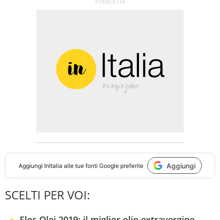
Aggiungi
Aggiungi
InItalia
alle tue fonti Google preferite
SCELTI PER VOI:
Flos Olei 2019: il miglior olio extravergine