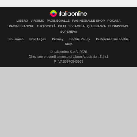
LIBERO
VIRGILIO
PAGINEGIALLE
PAGINEGIALLE SHOP
PGCASA
PAGINEBIANCHE
TUTTOCITTÀ
DILEI
SIVIAGGIA
QUIFINANZA
BUONISSIMO
SUPEREVA
Chi siamo
Note Legali
Privacy
Cookie Policy
Preferenze sui cookie
Aiuto
© Italiaonline S.p.A. 2026
Direzione e coordinamento di Libero Acquisition S.á r.l.
P. IVA 03970540963