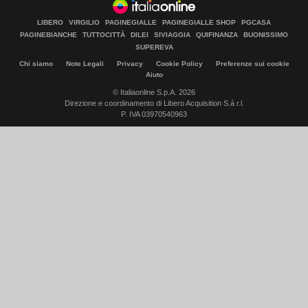
LIBERO
VIRGILIO
PAGINEGIALLE
PAGINEGIALLE SHOP
PGCASA
PAGINEBIANCHE
TUTTOCITTÀ
DILEI
SIVIAGGIA
QUIFINANZA
BUONISSIMO
SUPEREVA
Chi siamo
Note Legali
Privacy
Cookie Policy
Preferenze sui cookie
Aiuto
© Italiaonline S.p.A. 2026
Direzione e coordinamento di Libero Acquisition S.á r.l.
P. IVA 03970540963