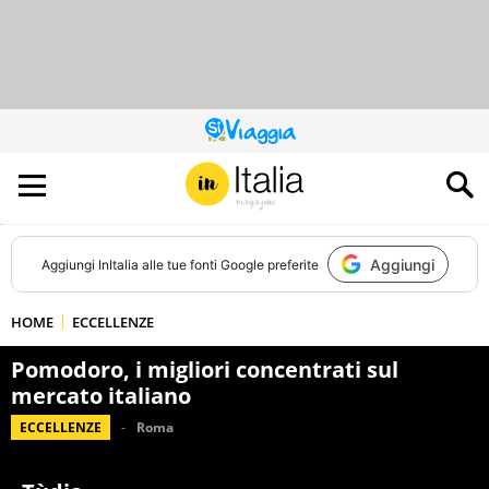
QUESTO
SITO
CONTRIBUISCE
ALL’AUDIENCE
DI
Aggiungi
Aggiungi
InItalia
alle tue fonti Google preferite
HOME
ECCELLENZE
Pomodoro, i migliori concentrati sul
mercato italiano
ECCELLENZE
Roma