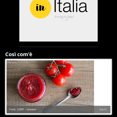
Così com’è
Fonte: 123RF - mtaratun
5
di
11