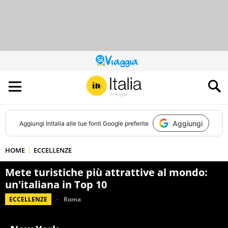
QUESTO
SITO
CONTRIBUISCE
ALL’AUDIENCE
DI
Aggiungi
Aggiungi
InItalia
alle tue fonti Google preferite
HOME
ECCELLENZE
Mete turistiche più attrattive al mondo:
un'italiana in Top 10
ECCELLENZE
Roma