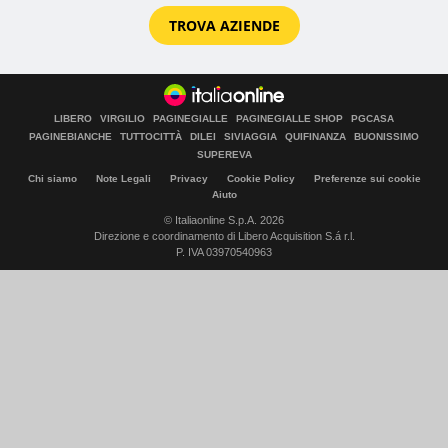
TROVA AZIENDE
LIBERO
VIRGILIO
PAGINEGIALLE
PAGINEGIALLE SHOP
PGCASA
PAGINEBIANCHE
TUTTOCITTÀ
DILEI
SIVIAGGIA
QUIFINANZA
BUONISSIMO
SUPEREVA
Chi siamo
Note Legali
Privacy
Cookie Policy
Preferenze sui cookie
Aiuto
© Italiaonline S.p.A. 2026
Direzione e coordinamento di Libero Acquisition S.á r.l.
P. IVA 03970540963