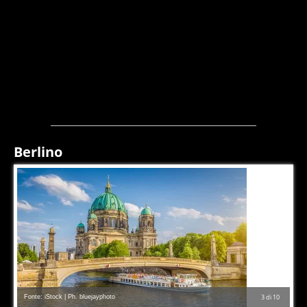
Berlino
Fonte: iStock | Ph. bluejayphoto
3
di
10