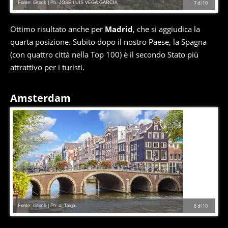
Fonte: iStock | Ph. JOSE LUIS VEGA GARCIA
7
di
10
Ottimo risultato anche per
Madrid
, che si aggiudica la
quarta posizione. Subito dopo il nostro Paese, la Spagna
(con quattro città nella Top 100) è il secondo Stato più
attrattivo per i turisti.
Amsterdam
Fonte: iStock | Ph. a_Taiga
8
di
10