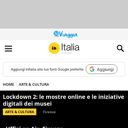
QUESTO
SITO
CONTRIBUISCE
ALL’AUDIENCE
DI
Aggiungi
Aggiungi
InItalia
alle tue fonti Google preferite
HOME
ARTE & CULTURA
Lockdown 2: le mostre online e le iniziative
digitali dei musei
ARTE & CULTURA
Firenze