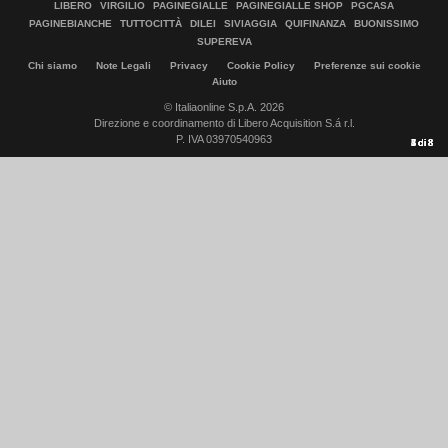
LIBERO
VIRGILIO
PAGINEGIALLE
PAGINEGIALLE SHOP
PGCASA
PAGINEBIANCHE
TUTTOCITTÀ
DILEI
SIVIAGGIA
QUIFINANZA
BUONISSIMO
SUPEREVA
Chi siamo
Note Legali
Privacy
Cookie Policy
Preferenze sui cookie
Aiuto
© Italiaonline S.p.A. 2026
Direzione e coordinamento di Libero Acquisition S.á r.l.
P. IVA 03970540963
1
2
3
4
5
6
7
8
di
di
di
di
di
di
di
di
8
8
8
8
8
8
8
8