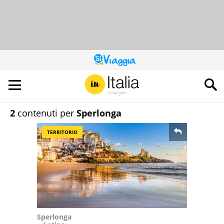
QUESTO
SITO
CONTRIBUISCE
ALL’AUDIENCE
DI
2
contenuti per
Sperlonga
TERRITORIO
Sperlonga