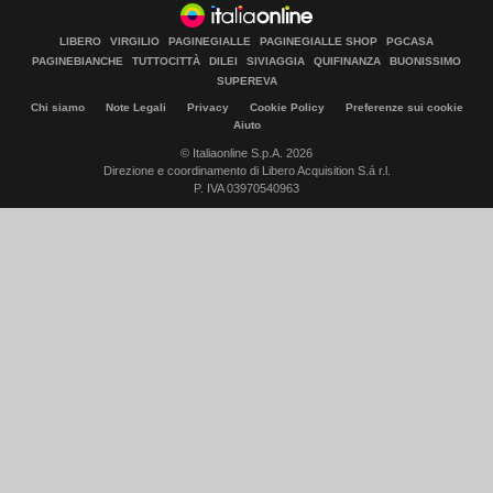
LIBERO
VIRGILIO
PAGINEGIALLE
PAGINEGIALLE SHOP
PGCASA
PAGINEBIANCHE
TUTTOCITTÀ
DILEI
SIVIAGGIA
QUIFINANZA
BUONISSIMO
SUPEREVA
Chi siamo
Note Legali
Privacy
Cookie Policy
Preferenze sui cookie
Aiuto
© Italiaonline S.p.A. 2026
Direzione e coordinamento di Libero Acquisition S.á r.l.
P. IVA 03970540963