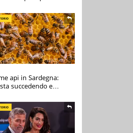
ale
TORIO
rme api in Sardegna:
 sta succedendo e
hé
TORIO