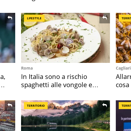
abbazia
speci
LIFESTYLE
TERRI
Roma
Cagliari
a,
In Italia sono a rischio
Alla
spaghetti alle vongole e
cosa
sautè di cozze
perc
TERRITORIO
TERRI