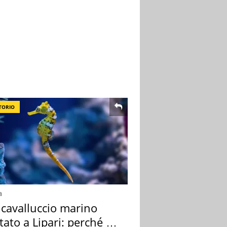
TORIO
a
 cavalluccio marino
tato a Lipari: perché è