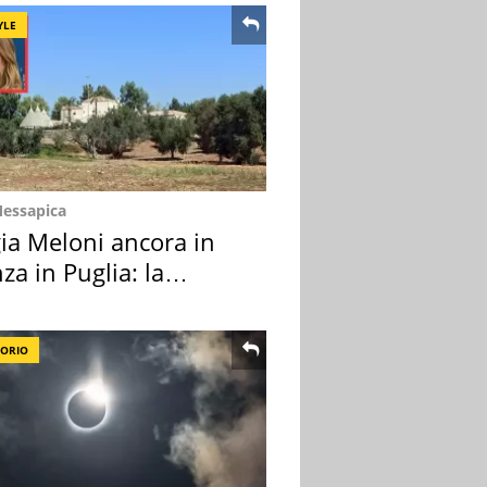
YLE
Messapica
ia Meloni ancora in
za in Puglia: la
ion scelta
TORIO