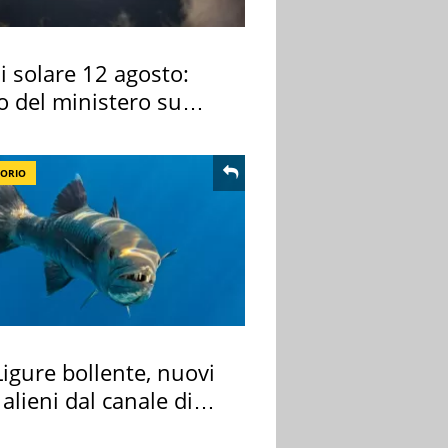
si solare 12 agosto:
o del ministero su
 osservarla
TORIO
igure bollente, nuovi
 alieni dal canale di