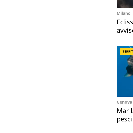
Milano
Eclis
avvis
come
TERRI
Genova
Mar L
pesci
Suez