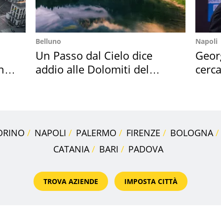
Belluno
Napoli
Un Passo dal Cielo dice
Geor
hi
addio alle Dolomiti del
cerca
Cadore
mirin
ORINO
NAPOLI
PALERMO
FIRENZE
BOLOGNA
CATANIA
BARI
PADOVA
TROVA AZIENDE
IMPOSTA CITTÀ