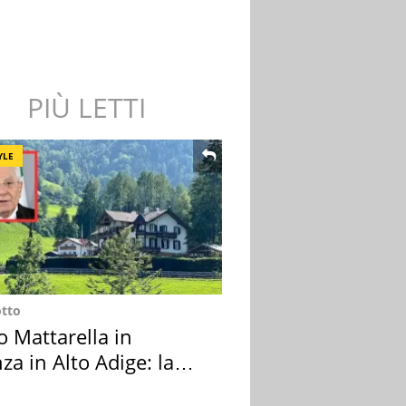
PIÙ LETTI
YLE
otto
o Mattarella in
za in Alto Adige: la
ion scelta