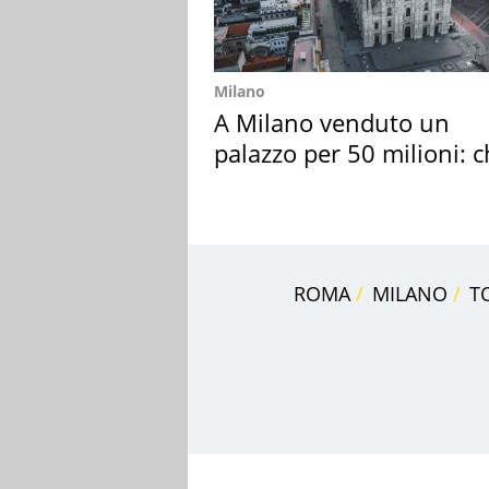
Milano
A Milano venduto un
palazzo per 50 milioni: c
l'ha comprato
ROMA
MILANO
T