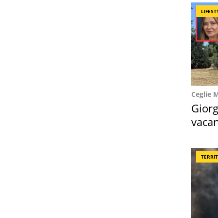
LIFEST
Ceglie 
Giorg
vacan
locat
TERRI