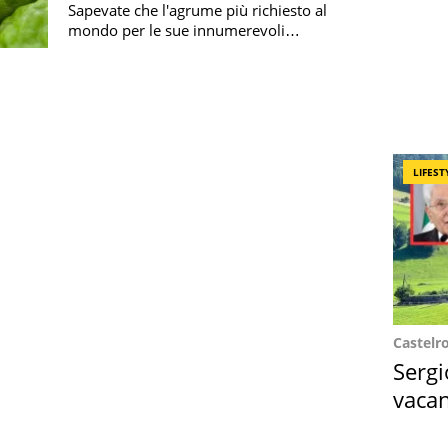
Sapevate che l'agrume più richiesto al
mondo per le sue innumerevoli
proprietà benefiche si produce in un
fazzoletto di terra nel cuore della
Locride?
LIFEST
Castelr
Sergi
vacan
locat