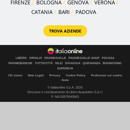
FIRENZE
BOLOGNA
GENOVA
VERONA
CATANIA
BARI
PADOVA
TROVA AZIENDE
LIBERO
VIRGILIO
PAGINEGIALLE
PAGINEGIALLE SHOP
PGCASA
PAGINEBIANCHE
TUTTOCITTÀ
DILEI
SIVIAGGIA
QUIFINANZA
BUONISSIMO
SUPEREVA
Chi siamo
Note Legali
Privacy
Cookie Policy
Preferenze sui cookie
Aiuto
© Italiaonline S.p.A. 2026
Direzione e coordinamento di Libero Acquisition S.á r.l.
P. IVA 03970540963