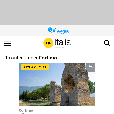
QUESTO
SITO
CONTRIBUISCE
ALL’AUDIENCE
DI
1
contenuti per
Corfinio
ARTE & CULTURA
Corfinio