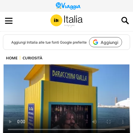
QUESTO
SITO
CONTRIBUISCE
ALL’AUDIENCE
DI
Aggiungi
Aggiungi
InItalia
alle tue fonti Google preferite
HOME
CURIOSITÀ