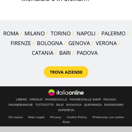
vacanza ma non solo
ROMA
MILANO
TORINO
NAPOLI
PALERMO
FIRENZE
BOLOGNA
GENOVA
VERONA
CATANIA
BARI
PADOVA
TROVA AZIENDE
LIBERO
VIRGILIO
PAGINEGIALLE
PAGINEGIALLE SHOP
PGCASA
PAGINEBIANCHE
TUTTOCITTÀ
DILEI
SIVIAGGIA
QUIFINANZA
BUONISSIMO
SUPEREVA
Chi siamo
Note Legali
Privacy
Cookie Policy
Preferenze sui cookie
Aiuto
© Italiaonline S.p.A. 2026