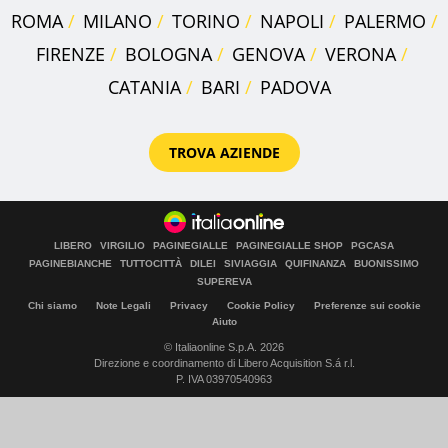
ROMA
MILANO
TORINO
NAPOLI
PALERMO
FIRENZE
BOLOGNA
GENOVA
VERONA
CATANIA
BARI
PADOVA
TROVA AZIENDE
LIBERO
VIRGILIO
PAGINEGIALLE
PAGINEGIALLE SHOP
PGCASA
PAGINEBIANCHE
TUTTOCITTÀ
DILEI
SIVIAGGIA
QUIFINANZA
BUONISSIMO
SUPEREVA
Chi siamo
Note Legali
Privacy
Cookie Policy
Preferenze sui cookie
Aiuto
© Italiaonline S.p.A. 2026
Direzione e coordinamento di Libero Acquisition S.á r.l.
P. IVA 03970540963