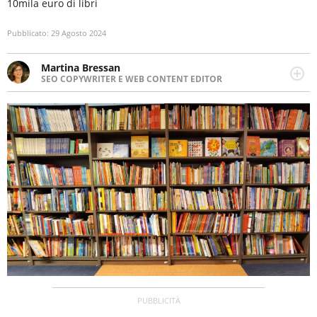
10mila euro di libri
Pubblicato:
29 Agosto 2024
Martina Bressan
SEO COPYWRITER E WEB CONTENT EDITOR
Appassionata di viaggi, di trail running e di yoga, ama
scoprire nuovi posti e nuove culture. Curiosa,
determinata e intraprendente adora leggere ma
soprattutto scrivere.