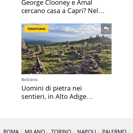
George Clooney e Amal
cercano casa a Capri? Nel
mirino una villa
TERRITORIO
Bolzano
Uomini di pietra nei
sentieri, in Alto Adige
scatta l'allarme
ROMA
MILANO
TORINO
NAPOLI
PALERMO