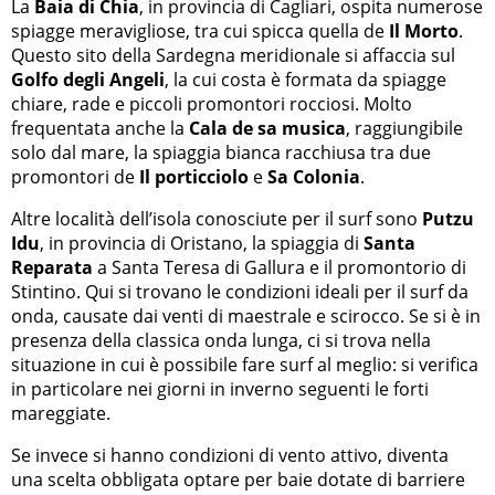
La
Baia di Chia
, in provincia di Cagliari, ospita numerose
spiagge meravigliose, tra cui spicca quella de
Il Morto
.
Questo sito della Sardegna meridionale si affaccia sul
Golfo degli Angeli
, la cui costa è formata da spiagge
chiare, rade e piccoli promontori rocciosi. Molto
frequentata anche la
Cala de sa musica
, raggiungibile
solo dal mare, la spiaggia bianca racchiusa tra due
promontori de
Il porticciolo
e
Sa Colonia
.
Altre località dell’isola conosciute per il surf sono
Putzu
Idu
, in provincia di Oristano, la spiaggia di
Santa
Reparata
a Santa Teresa di Gallura e il promontorio di
Stintino. Qui si trovano le condizioni ideali per il surf da
onda, causate dai venti di maestrale e scirocco. Se si è in
presenza della classica onda lunga, ci si trova nella
situazione in cui è possibile fare surf al meglio: si verifica
in particolare nei giorni in inverno seguenti le forti
mareggiate.
Se invece si hanno condizioni di vento attivo, diventa
una scelta obbligata optare per baie dotate di barriere