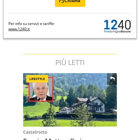
Chiama
Per info su servizi e tariffe:
www.1240.it
PIÙ LETTI
LIFESTYLE
Castelrotto