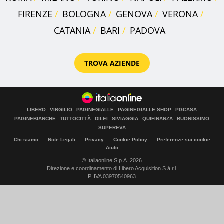
FIRENZE
BOLOGNA
GENOVA
VERONA
CATANIA
BARI
PADOVA
TROVA AZIENDE
LIBERO
VIRGILIO
PAGINEGIALLE
PAGINEGIALLE SHOP
PGCASA
PAGINEBIANCHE
TUTTOCITTÀ
DILEI
SIVIAGGIA
QUIFINANZA
BUONISSIMO
SUPEREVA
Chi siamo
Note Legali
Privacy
Cookie Policy
Preferenze sui cookie
Aiuto
© Italiaonline S.p.A. 2026
Direzione e coordinamento di Libero Acquisition S.á r.l.
P. IVA 03970540963