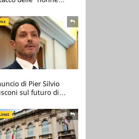
a pasta" a Roma
TYLE
uncio di Pier Silvio
sconi sul futuro di
 Certosa
LENZE