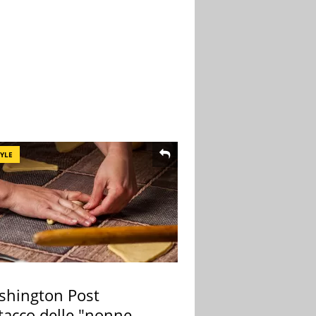
TYLE
ashington Post
ttacco delle "nonne