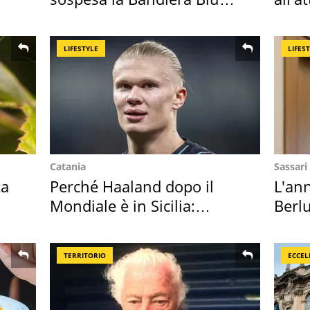
2026
dell
LIFESTYLE
LIFES
Catania
Sassari
ta
Perché Haaland dopo il
L'ann
Mondiale è in Sicilia:
Berlu
vacanza ma non solo
Villa
TERRITORIO
ECCEL