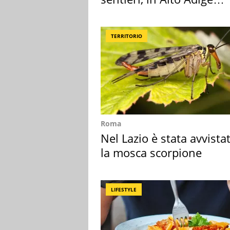
scatta l'allarme
TERRITORIO
Roma
Nel Lazio è stata avvista
la mosca scorpione
LIFESTYLE