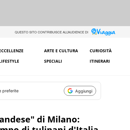
QUESTO SITO CONTRIBUISCE ALL’AUDIENCE DI
ECCELLENZE
ARTE E CULTURA
CURIOSITÀ
LIFESTYLE
SPECIALI
ITINERARI
e preferite
Aggiungi
andese" di Milano:
mpo di tulipani d'Italia