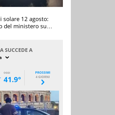
si solare 12 agosto:
o del ministero su
 osservarla