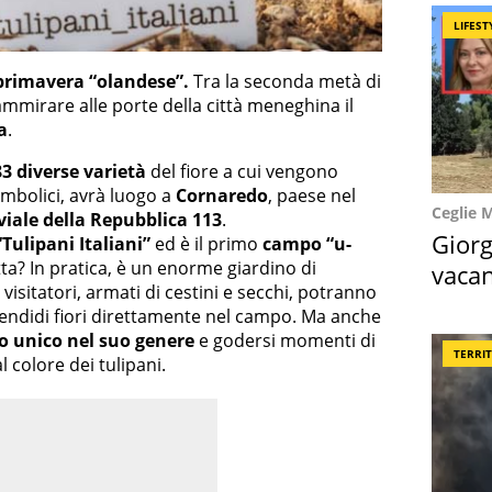
LIFEST
rimavera “olandese”.
Tra la seconda metà di
 ammirare alle porte della città meneghina il
a
.
3 diverse varietà
del fiore a cui vengono
 simbolici, avrà luogo a
Cornaredo
, paese nel
Ceglie 
viale della Repubblica 113
.
Giorg
“Tulipani Italiani”
ed è il primo
campo “u-
tratta? In pratica, è un enorme giardino di
vacan
 visitatori, armati di cestini e secchi, potranno
locat
endidi fiori direttamente nel campo. Ma anche
o unico nel suo genere
e godersi momenti di
TERRI
 colore dei tulipani.