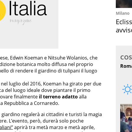
Milano
Eclis
avvis
come
ndese, Edwin Koeman e Nitsuhe Wolanios, che
adizione botanica molto diffusa nel proprio
ello di rendere il giardino di tulipani il luogo
nel luglio del 2016, Koeman ha girato per due
rca del luogo ideale dove piantare il primo
trovare finalmente
il terreno adatto
alla
ella Repubblica a Cornaredo.
giardino regalerà ai cittadini e turisti la magia
nere. L’evento, però, durerà solo poche
aliani”
aprirà tra metà marzo e metà aprile,