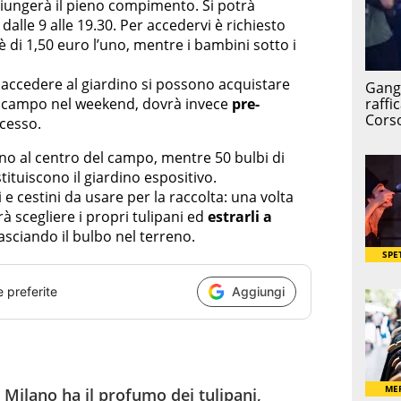
ggiungerà il pieno compimento. Si potrà
dalle 9 alle 19.30. Per accedervi è richiesto
o è di 1,50 euro l’uno, mentre i bambini sotto i
r accedere al giardino si possono acquistare
 il campo nel weekend, dovrà invece
pre-
ccesso.
ranno al centro del campo, mentre 50 bulbi di
ostituiscono il giardino espositivo.
 e cestini da usare per la raccolta: una volta
à scegliere i propri tulipani ed
estrarli a
 lasciando il bulbo nel terreno.
e preferite
Aggiungi
 Milano ha il profumo dei tulipani,