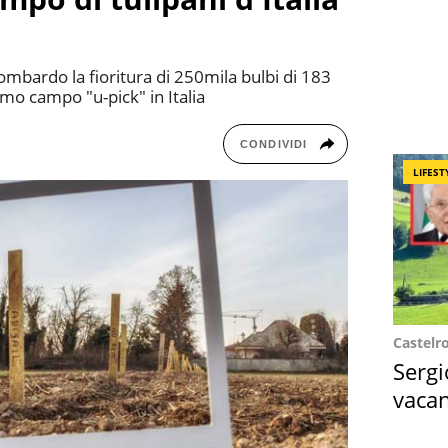
ombardo la fioritura di 250mila bulbi di 183
rimo campo "u-pick" in Italia
CONDIVIDI
LIFEST
Castelr
Sergi
vacan
locat