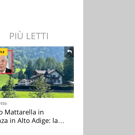
PIÙ LETTI
YLE
otto
o Mattarella in
za in Alto Adige: la
ion scelta