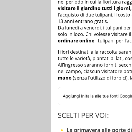
nel periodo in cui la fioritura ra
visitare il giardino tutti i giorni,
l’acquisto di due tulipani. Il cost
13 anni entrano gratis.
Da lunedì a venerdì, i tulipani pe
solo in loco. Chi volesse visitare
ordinare online
i tulipani per l’a
I fiori destinati alla raccolta sa
tutte le varietà, piantati ai lati, c
All’ingresso saranno forniti secchi
nel campo, ciascun visitatore potr
mano
(senza l’utilizzo di forbici),
Aggiungi
InItalia
alle tue fonti Googl
SCELTI PER VOI:
La primavera alle porte di