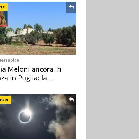
YLE
Messapica
ia Meloni ancora in
za in Puglia: la
ion scelta
TORIO