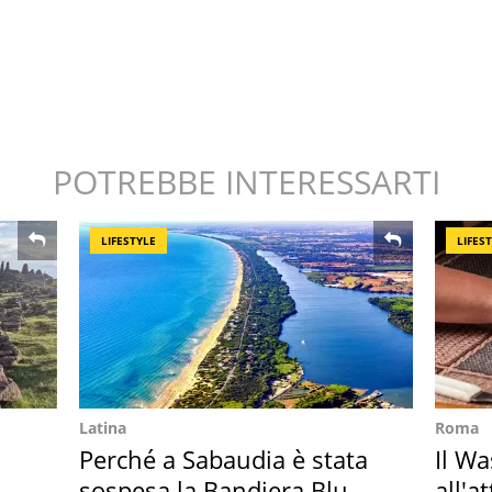
POTREBBE INTERESSARTI
LIFESTYLE
LIFES
Latina
Roma
Perché a Sabaudia è stata
Il W
sospesa la Bandiera Blu
all'a