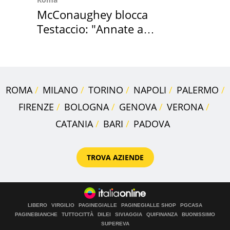
McConaughey blocca
Testaccio: "Annate a
Positano a rompe er c..."
ROMA
MILANO
TORINO
NAPOLI
PALERMO
FIRENZE
BOLOGNA
GENOVA
VERONA
CATANIA
BARI
PADOVA
TROVA AZIENDE
LIBERO
VIRGILIO
PAGINEGIALLE
PAGINEGIALLE SHOP
PGCASA
PAGINEBIANCHE
TUTTOCITTÀ
DILEI
SIVIAGGIA
QUIFINANZA
BUONISSIMO
SUPEREVA