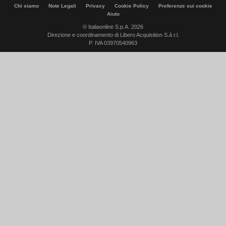
Chi siamo
Note Legali
Privacy
Cookie Policy
Preferenze sui cookie
Aiuto
© Italiaonline S.p.A. 2026
Direzione e coordinamento di Libero Acquisition S.á r.l.
P. IVA 03970540963