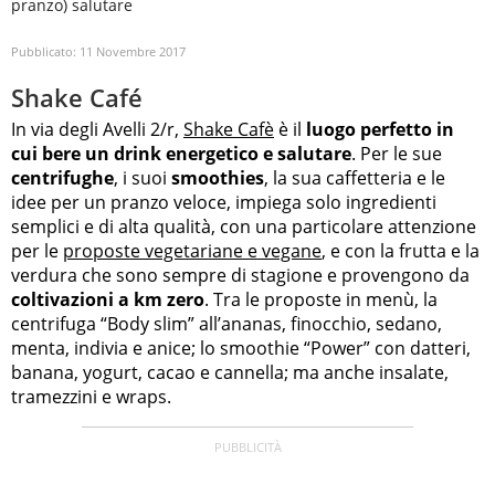
pranzo) salutare
Pubblicato:
11 Novembre 2017
Shake Café
In via degli Avelli 2/r,
Shake Cafè
è il
luogo perfetto in
cui bere un drink energetico e salutare
. Per le sue
centrifughe
, i suoi
smoothies
, la sua caffetteria e le
idee per un pranzo veloce, impiega solo ingredienti
semplici e di alta qualità, con una particolare attenzione
per le
proposte vegetariane e vegane
, e con la frutta e la
verdura che sono sempre di stagione e provengono da
coltivazioni a km zero
. Tra le proposte in menù, la
centrifuga “Body slim” all’ananas, finocchio, sedano,
menta, indivia e anice; lo smoothie “Power” con datteri,
banana, yogurt, cacao e cannella; ma anche insalate,
tramezzini e wraps.