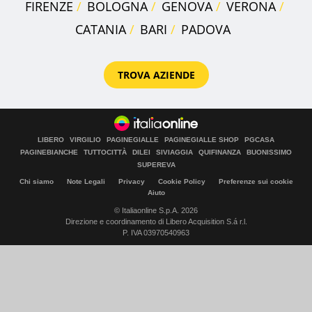
FIRENZE
BOLOGNA
GENOVA
VERONA
CATANIA
BARI
PADOVA
TROVA AZIENDE
LIBERO
VIRGILIO
PAGINEGIALLE
PAGINEGIALLE SHOP
PGCASA
PAGINEBIANCHE
TUTTOCITTÀ
DILEI
SIVIAGGIA
QUIFINANZA
BUONISSIMO
SUPEREVA
Chi siamo
Note Legali
Privacy
Cookie Policy
Preferenze sui cookie
Aiuto
© Italiaonline S.p.A. 2026
Direzione e coordinamento di Libero Acquisition S.á r.l.
P. IVA 03970540963