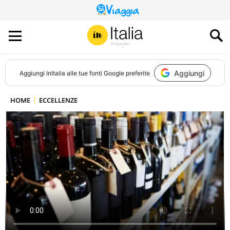
QUESTO
SITO
CONTRIBUISCE
ALL’AUDIENCE
DI
Aggiungi
Aggiungi
InItalia
alle tue fonti Google preferite
HOME
ECCELLENZE