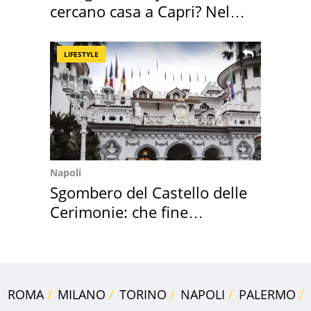
cercano casa a Capri? Nel
mirino una villa
LIFESTYLE
Napoli
Sgombero del Castello delle
Cerimonie: che fine
faranno i mobili
ROMA
MILANO
TORINO
NAPOLI
PALERMO