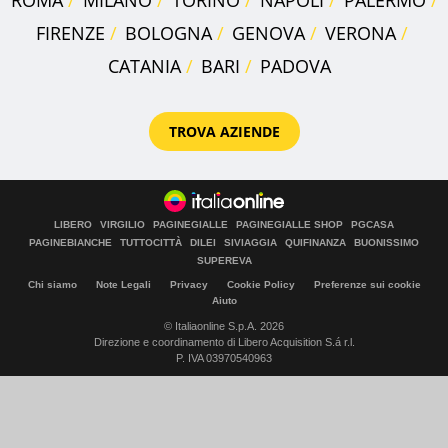
FIRENZE
BOLOGNA
GENOVA
VERONA
CATANIA
BARI
PADOVA
TROVA AZIENDE
LIBERO
VIRGILIO
PAGINEGIALLE
PAGINEGIALLE SHOP
PGCASA
PAGINEBIANCHE
TUTTOCITTÀ
DILEI
SIVIAGGIA
QUIFINANZA
BUONISSIMO
SUPEREVA
Chi siamo
Note Legali
Privacy
Cookie Policy
Preferenze sui cookie
Aiuto
© Italiaonline S.p.A. 2026
Direzione e coordinamento di Libero Acquisition S.á r.l.
P. IVA 03970540963