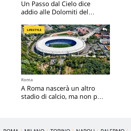
Un Passo dal Cielo dice
addio alle Dolomiti del
Cadore
LIFESTYLE
Roma
A Roma nascerà un altro
stadio di calcio, ma non per
Roma e Lazio
ROMA
MILANO
TORINO
NAPOLI
PALERMO