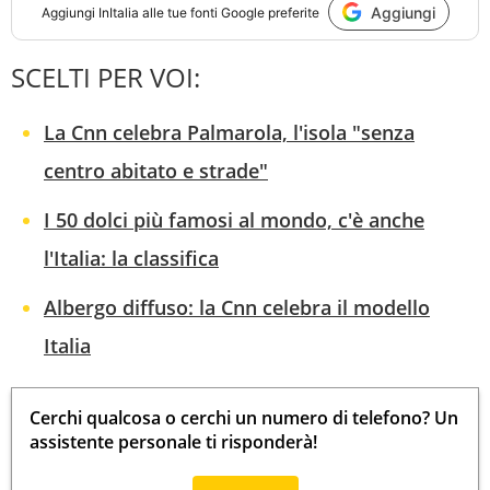
Aggiungi
Aggiungi
InItalia
alle tue fonti Google preferite
SCELTI PER VOI:
La Cnn celebra Palmarola, l'isola "senza
centro abitato e strade"
I 50 dolci più famosi al mondo, c'è anche
l'Italia: la classifica
Albergo diffuso: la Cnn celebra il modello
Italia
Cerchi qualcosa o cerchi un numero di telefono? Un
assistente personale ti risponderà!