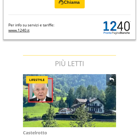
Chiama
Per info su servizi e tariffe:
www.1240.it
PIÙ LETTI
LIFESTYLE
Castelrotto