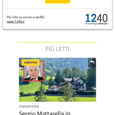
Per info su servizi e tariffe:
www.1240.it
PIÙ LETTI
LIFESTYLE
Castelrotto
Sergio Mattarella in