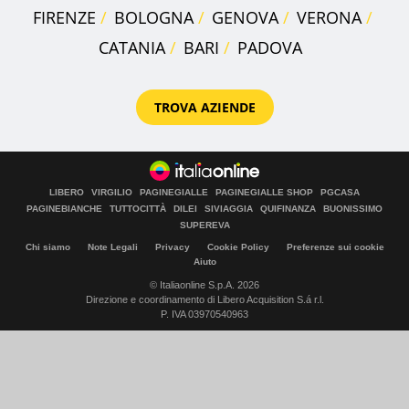
FIRENZE
BOLOGNA
GENOVA
VERONA
CATANIA
BARI
PADOVA
TROVA AZIENDE
LIBERO
VIRGILIO
PAGINEGIALLE
PAGINEGIALLE SHOP
PGCASA
PAGINEBIANCHE
TUTTOCITTÀ
DILEI
SIVIAGGIA
QUIFINANZA
BUONISSIMO
SUPEREVA
Chi siamo
Note Legali
Privacy
Cookie Policy
Preferenze sui cookie
Aiuto
© Italiaonline S.p.A. 2026
Direzione e coordinamento di Libero Acquisition S.á r.l.
P. IVA 03970540963