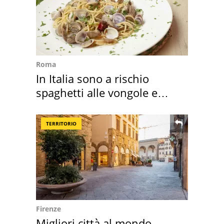
Roma
In Italia sono a rischio
spaghetti alle vongole e
sautè di cozze
TERRITORIO
Firenze
Migliori città al mondo