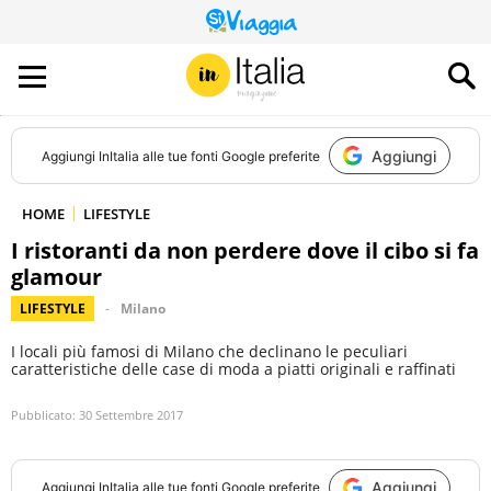
QUESTO
SITO
CONTRIBUISCE
ALL’AUDIENCE
DI
Aggiungi
Aggiungi
InItalia
alle tue fonti Google preferite
HOME
LIFESTYLE
I ristoranti da non perdere dove il cibo si fa
glamour
LIFESTYLE
Milano
I locali più famosi di Milano che declinano le peculiari
caratteristiche delle case di moda a piatti originali e raffinati
Pubblicato:
30 Settembre 2017
Aggiungi
Aggiungi
InItalia
alle tue fonti Google preferite