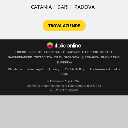
CATANIA
BARI
PADOVA
TROVA AZIENDE
LIBERO
VIRGILIO
PAGINEGIALLE
PAGINEGIALLE SHOP
PGCASA
PAGINEBIANCHE
TUTTOCITTÀ
DILEI
SIVIAGGIA
QUIFINANZA
BUONISSIMO
SUPEREVA
Chi siamo
Note Legali
Privacy
Cookie Policy
Preferenze sui cookie
Aiuto
© Italiaonline S.p.A. 2026
Direzione e coordinamento di Libero Acquisition S.á r.l.
P. IVA 03970540963