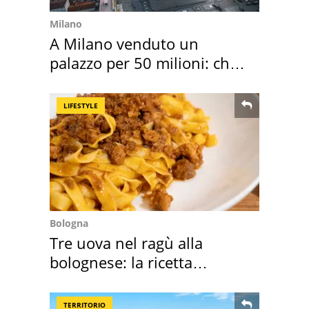
Milano
A Milano venduto un
palazzo per 50 milioni: chi
l'ha comprato
LIFESTYLE
Bologna
Tre uova nel ragù alla
bolognese: la ricetta
"stellata" è un caso
TERRITORIO