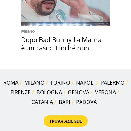
Milano
Dopo Bad Bunny La Maura
è un caso: "Finché non
scappa il morto"
ROMA
MILANO
TORINO
NAPOLI
PALERMO
FIRENZE
BOLOGNA
GENOVA
VERONA
CATANIA
BARI
PADOVA
TROVA AZIENDE