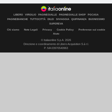
LIBERO
VIRGILIO
PAGINEGIALLE
PAGINEGIALLE SHOP
PGCASA
PAGINEBIANCHE
TUTTOCITTÀ
DILEI
SIVIAGGIA
QUIFINANZA
BUONISSIMO
SUPEREVA
Chi siamo
Note Legali
Privacy
Cookie Policy
Preferenze sui cookie
Aiuto
© Italiaonline S.p.A. 2026
Direzione e coordinamento di Libero Acquisition S.á r.l.
P. IVA 03970540963