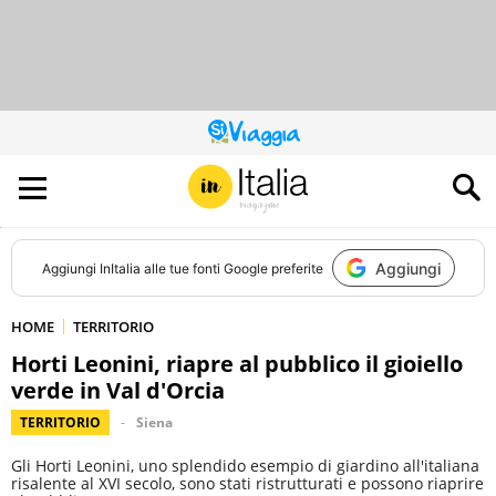
QUESTO
SITO
CONTRIBUISCE
ALL’AUDIENCE
DI
Aggiungi
Aggiungi
InItalia
alle tue fonti Google preferite
HOME
TERRITORIO
Horti Leonini, riapre al pubblico il gioiello
verde in Val d'Orcia
TERRITORIO
Siena
Gli Horti Leonini, uno splendido esempio di giardino all'italiana
risalente al XVI secolo, sono stati ristrutturati e possono riaprire