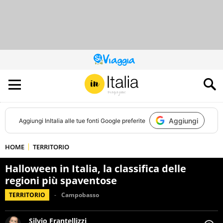
QUESTO
SITO
CONTRIBUISCE
ALL’AUDIENCE
DI
Aggiungi
Aggiungi
InItalia
alle tue fonti Google preferite
HOME
TERRITORIO
Halloween in Italia, la classifica delle
regioni più spaventose
TERRITORIO
Campobasso
Silvio Frantellizzi