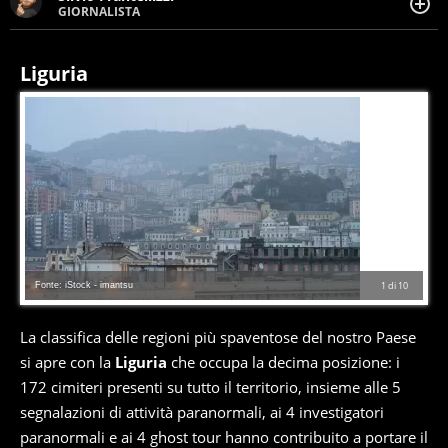
GIORNALISTA
Giornalista pubblicista. Da oltre dieci anni si occupa di
informazione sul web, scrivendo di sport, attualità,
cronaca, motori, spettacolo e videogame.
Liguria
Fonte: iStock - imantsu
1
di
10
La classifica delle regioni più spaventose del nostro Paese
si apre con la
Liguria
che occupa la decima posizione: i
172 cimiteri presenti su tutto il territorio, insieme alle 5
segnalazioni di attività paranormali, ai 4 investigatori
paranormali e ai 4 ghost tour hanno contribuito a portare il