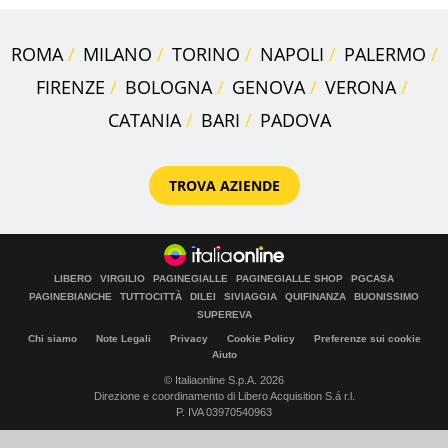
ROMA
MILANO
TORINO
NAPOLI
PALERMO
FIRENZE
BOLOGNA
GENOVA
VERONA
CATANIA
BARI
PADOVA
TROVA AZIENDE
LIBERO
VIRGILIO
PAGINEGIALLE
PAGINEGIALLE SHOP
PGCASA
PAGINEBIANCHE
TUTTOCITTÀ
DILEI
SIVIAGGIA
QUIFINANZA
BUONISSIMO
SUPEREVA
Chi siamo
Note Legali
Privacy
Cookie Policy
Preferenze sui cookie
Aiuto
© Italiaonline S.p.A. 2026
Direzione e coordinamento di Libero Acquisition S.á r.l.
P. IVA 03970540963