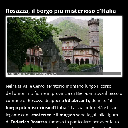
Rosazza, il borgo più misterioso d’Italia
3
di
8
Fonte: Wikipedia - Alessandro Vecchi
Nell’alta Valle Cervo, territorio montano lungo il corso
dell’omonimo fiume in provincia di Biella, si trova il piccolo
comune di Rosazza di appena
93 abitanti
, definito
“il
borgo più misterioso d’Italia”
. La sua notorietà e il suo
legame con l’
esoterico
e il
magico
sono legati alla figura
di
Federico Rosazza
, famoso in particolare per aver fatto