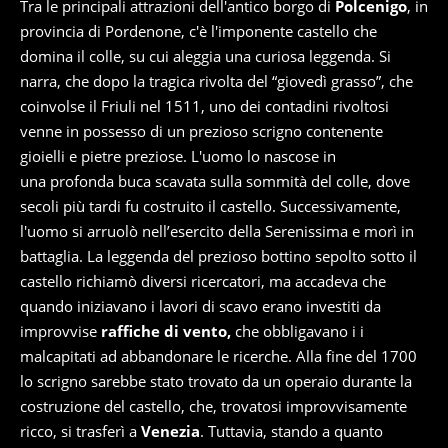
Tra le principali attrazioni dell'antico borgo di
Polcenigo
, in
provincia di Pordenone, c'è l'imponente castello che
domina il colle, su cui aleggia una curiosa leggenda. Si
narra, che dopo la tragica rivolta del “giovedì grasso”, che
coinvolse il Friuli nel 1511, uno dei contadini rivoltosi
venne in possesso di un prezioso scrigno contenente
gioielli e pietre preziose. L'uomo lo nascose in
una profonda buca scavata sulla sommità del colle, dove
secoli più tardi fu costruito il castello. Successivamente,
l'uomo si arruolò nell’esercito della Serenissima e morì in
battaglia. La leggenda del prezioso bottino sepolto sotto il
castello richiamò diversi ricercatori, ma accadeva che
quando iniziavano i lavori di scavo erano investiti da
improvvise
raffiche di vento,
che obbligavano i i
malcapitati ad abbandonare le ricerche. Alla fine del 1700
lo scrigno sarebbe stato trovato da un operaio durante la
costruzione del castello, che, trovatosi improvvisamente
ricco, si trasferì a
Venezia
. Tuttavia, stando a quanto