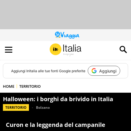
QUESTO
SITO
CONTRIBUISCE
ALL’AUDIENCE
DI
Aggiungi
Aggiungi
InItalia
alle tue fonti Google preferite
HOME
TERRITORIO
Halloween: i borghi da brivido in Italia
TERRITORIO
Bolzano
Curon e la leggenda del campanile