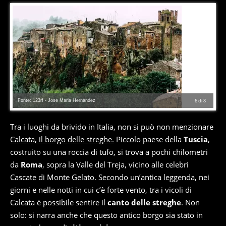
Fonte: 123rf - Jose Maria Hernandez
6
di
8
Tra i luoghi da brivido in Italia, non si può non menzionare
Calcata, il borgo delle streghe.
Piccolo paese della
Tuscia
,
costruito su una roccia di tufo, si trova a pochi chilometri
da
Roma
, sopra la Valle del Treja, vicino alle celebri
Cascate di Monte Gelato. Secondo un’antica leggenda, nei
giorni e nelle notti in cui c’è forte vento, tra i vicoli di
Calcata è possibile sentire il
canto delle streghe
. Non
solo: si narra anche che questo antico borgo sia stato in