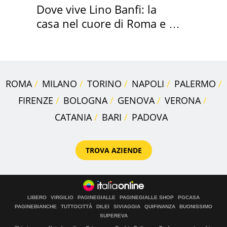
Dove vive Lino Banfi: la
casa nel cuore di Roma e i
suoi cimeli
ROMA
MILANO
TORINO
NAPOLI
PALERMO
FIRENZE
BOLOGNA
GENOVA
VERONA
CATANIA
BARI
PADOVA
TROVA AZIENDE
LIBERO
VIRGILIO
PAGINEGIALLE
PAGINEGIALLE SHOP
PGCASA
PAGINEBIANCHE
TUTTOCITTÀ
DILEI
SIVIAGGIA
QUIFINANZA
BUONISSIMO
SUPEREVA