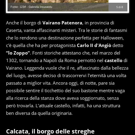
Fonte: 123rf - Gabriela Insuratelu
5
di
8
Anche il borgo di
Vairano Patenora
, in provincia di
Caserta, vanta affascinanti misteri. Tra le storie di fantasmi
che lo rendono una destinazione perfetta per Halloween,
c'è quella che ha per protagonista
Carlo II d'Angiò
detto
“lo Zoppo”
. Fonti storiche attestano che, nel marzo del
1302, tornando a Napoli da Roma pernottò nel
castello
di
Vairano. Leggenda vuole che il re, affascinato dalla bellezza
del luogo, avesse deciso di trascorrervi l’eternità una volta
passato a miglior vita. Ancora oggi, di notte, pare sia
possibile sentire il ticchettio del suo bastone mentre vaga
alla ricerca della stanza dove aveva soggiornato, senza
però trovarla. L’attuale castello, infatti, ha una struttura
ben diversa da quella originaria.
Calcata, il borgo delle streghe