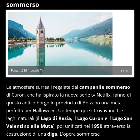
sommerso
Fonte: 123rf - Leonid Tit
1
di
8
Le atmosfere surreali regalate dal
campanile sommerso
di
Curon, che ha ispirato la nuova serie tv Netflix
, fanno di
questo antico borgo in provincia di Bolzano una meta
perfetta per Halloween. Un tempo qui si trovavano tre
laghi naturali (il
Lago di Resia
, il
Lago Curon
e il
Lago San
Valentino alla Muta
), poi unificati nel
1950
attraverso la
costruzione di una
diga
. L’opera sommerse