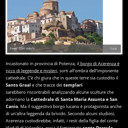
Fonte: 123rf- milla74
7
di
8
Incastonato in provincia di Potenza, il
borgo di Acerenza è
ricco di leggende e misteri,
sorti all’ombra dell’imponente
cattedrale. C’è chi giura che in queste terre sia custodito il
Santo Graal
e che tracce dei
templari
sarebbero riscontrabili analizzando alcune sculture che
adornano la
Cattedrale di Santa Maria Assunta e San
Canio
. Ma il suggestivo borgo lucano è protagonista anche
di un'altra leggenda da brivido. Secondo alcuni studiosi,
Acerenza custodirebbe, infatti, i resti della figlia del conte
Vlad III di Valacchia, ossia il famigerato
conte Dracula
.