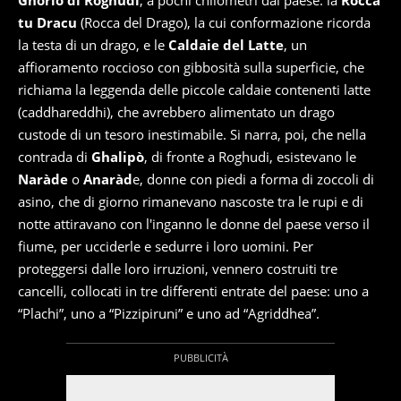
Ghorio di Roghudi
, a pochi chilometri dal paese: la
Rocca
tu Dracu
(Rocca del Drago), la cui conformazione ricorda
la testa di un drago, e le
Caldaie del Latte
, un
affioramento roccioso con gibbosità sulla superficie, che
richiama la leggenda delle piccole caldaie contenenti latte
(caddhareddhi), che avrebbero alimentato un drago
custode di un tesoro inestimabile. Si narra, poi, che nella
contrada di
Ghalipò
, di fronte a Roghudi, esistevano le
Naràde
o
Anaràd
e, donne con piedi a forma di zoccoli di
asino, che di giorno rimanevano nascoste tra le rupi e di
notte attiravano con l'inganno le donne del paese verso il
fiume, per ucciderle e sedurre i loro uomini. Per
proteggersi dalle loro irruzioni, vennero costruiti tre
cancelli, collocati in tre differenti entrate del paese: uno a
“Plachi”, uno a “Pizzipiruni” e uno ad “Agriddhea”.