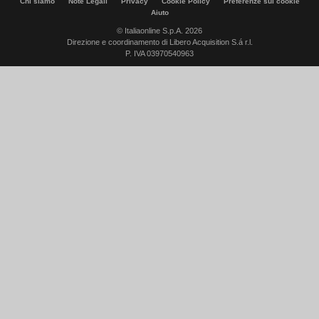
Chi siamo
Note Legali
Privacy
Cookie Policy
Preferenze sui cookie
Aiuto
© Italiaonline S.p.A. 2026
Direzione e coordinamento di Libero Acquisition S.á r.l.
P. IVA 03970540963