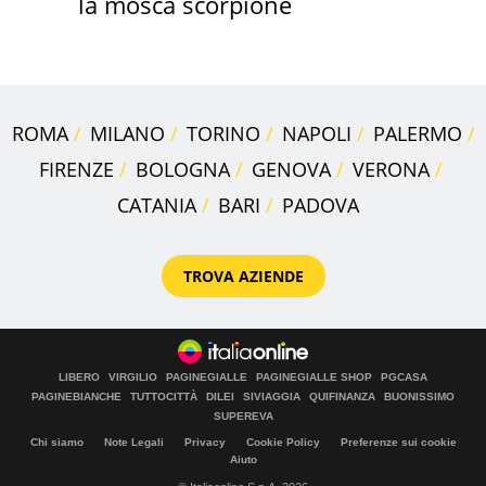
la mosca scorpione
ROMA
MILANO
TORINO
NAPOLI
PALERMO
FIRENZE
BOLOGNA
GENOVA
VERONA
CATANIA
BARI
PADOVA
TROVA AZIENDE
LIBERO
VIRGILIO
PAGINEGIALLE
PAGINEGIALLE SHOP
PGCASA
PAGINEBIANCHE
TUTTOCITTÀ
DILEI
SIVIAGGIA
QUIFINANZA
BUONISSIMO
SUPEREVA
Chi siamo
Note Legali
Privacy
Cookie Policy
Preferenze sui cookie
Aiuto