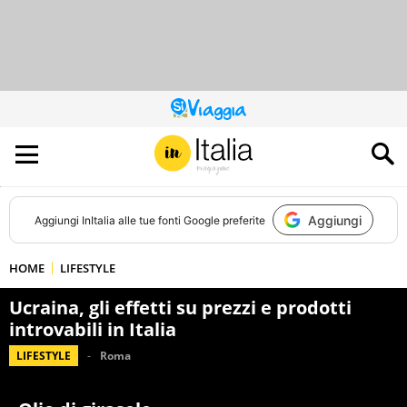
QUESTO
SITO
CONTRIBUISCE
ALL’AUDIENCE
DI
Aggiungi
Aggiungi
InItalia
alle tue fonti Google preferite
HOME
LIFESTYLE
Ucraina, gli effetti su prezzi e prodotti
introvabili in Italia
LIFESTYLE
Roma