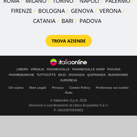
ROMA
MILANO
TORINO
NAPOLI
PALERMO
FIRENZE
BOLOGNA
GENOVA
VERONA
CATANIA
BARI
PADOVA
TROVA AZIENDE
LIBERO
VIRGILIO
PAGINEGIALLE
PAGINEGIALLE SHOP
PGCASA
PAGINEBIANCHE
TUTTOCITTÀ
DILEI
SIVIAGGIA
QUIFINANZA
BUONISSIMO
SUPEREVA
Chi siamo
Note Legali
Privacy
Cookie Policy
Preferenze sui cookie
Aiuto
© Italiaonline S.p.A. 2026
Direzione e coordinamento di Libero Acquisition S.á r.l.
P. IVA 03970540963