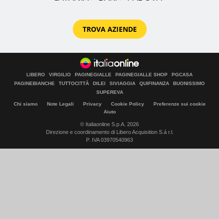
TROVA AZIENDE
LIBERO
VIRGILIO
PAGINEGIALLE
PAGINEGIALLE SHOP
PGCASA
PAGINEBIANCHE
TUTTOCITTÀ
DILEI
SIVIAGGIA
QUIFINANZA
BUONISSIMO
SUPEREVA
Chi siamo
Note Legali
Privacy
Cookie Policy
Preferenze sui cookie
Aiuto
© Italiaonline S.p.A. 2026
Direzione e coordinamento di Libero Acquisition S.á r.l.
P. IVA 03970540963