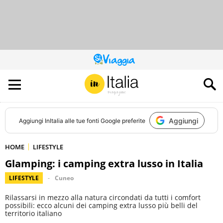
QUESTO
SITO
CONTRIBUISCE
ALL’AUDIENCE
DI
Aggiungi
Aggiungi
InItalia
alle tue fonti Google preferite
HOME
LIFESTYLE
Glamping: i camping extra lusso in Italia
LIFESTYLE
Cuneo
Rilassarsi in mezzo alla natura circondati da tutti i comfort
possibili: ecco alcuni dei camping extra lusso più belli del
territorio italiano